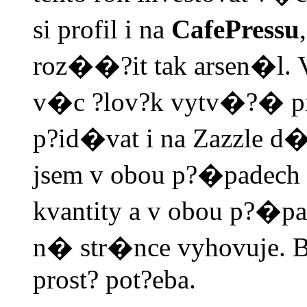
si profil i na
CafePressu
roz��?it tak arsen�l. 
v�c ?lov?k vytv�?� p
p?id�vat i na Zazzle d
jsem v obou p?�padech
kvantity a v obou p?�pa
n� str�nce vyhovuje. B�
prost? pot?eba.