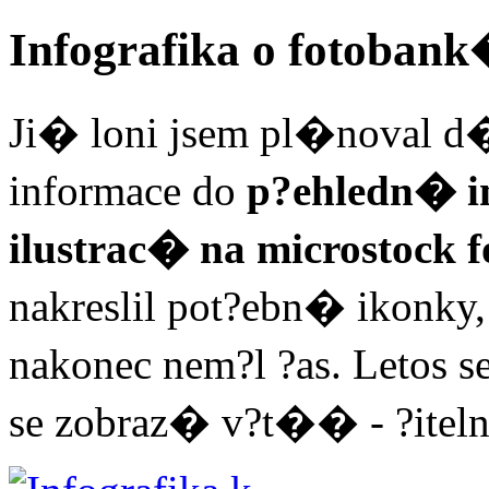
Infografika o fotoban
Ji� loni jsem pl�noval 
informace do
p?ehledn� in
ilustrac� na microstock
nakreslil pot?ebn� ikonk
nakonec nem?l ?as. Letos s
se zobraz� v?t�� - ?itel