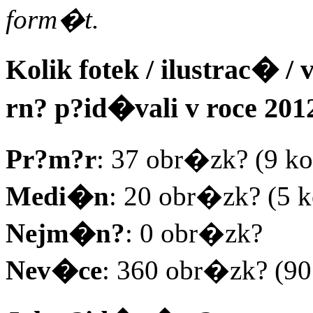
form�t.
Kolik fotek / ilustrac� 
rn? p?id�vali v roce 201
Pr?m?r
: 37 obr�zk? (9 ko
Medi�n
: 20 obr�zk? (5 
Nejm�n?
: 0 obr�zk?
Nev�ce
: 360 obr�zk? (90