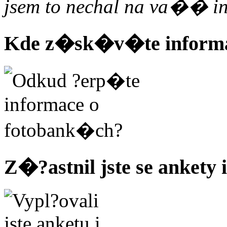
jsem to nechal na va�� int
Kde z�sk�v�te inform
Z�?astnil jste se ankety i