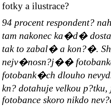
94 procent respondent? 
tam nakonec ka�d� dostan
tak to zabal� a kon?�. Shu
nejv�nosn?j�� fotobanka 
fotobank�ch dlouho nev
kn? dotahuje velkou p?tku,
fotobance skoro nikdo nev?