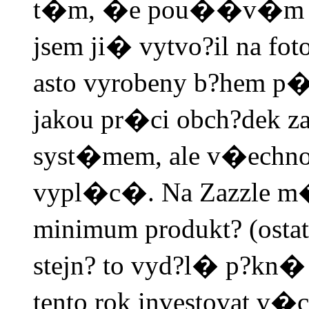
t�m, �e pou��v�m p?
jsem ji� vytvo?il na fo
asto vyrobeny b?hem p
jakou pr�ci obch?dek z
syst�mem, ale v�echno
vypl�c�. Na Zazzle m�
minimum produkt? (ostat
stejn? to vyd?l� p?kn
tento rok investovat v�c