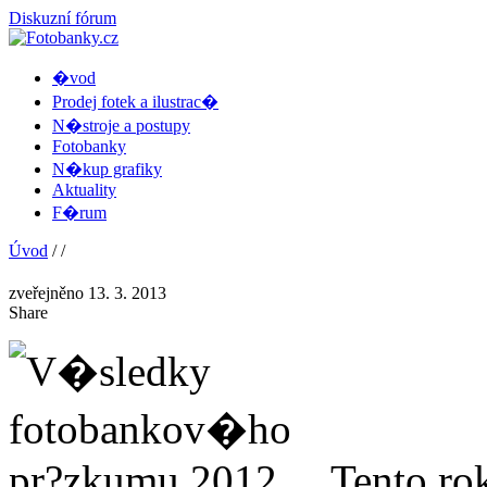
Diskuzní fórum
�vod
Prodej fotek a ilustrac�
N�stroje a postupy
Fotobanky
N�kup grafiky
Aktuality
F�rum
Úvod
/
/
zveřejněno 13. 3. 2013
Share
Tento r