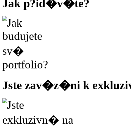
Jak p?id�v�te?
Jste zav�z�ni k exkluzi