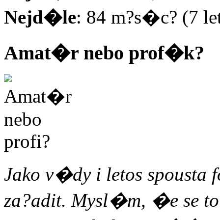
Nejd�le
: 84 m?s�c? (7 le
Amat�r nebo prof�k?
Jako v�dy i letos spousta
za?adit. Mysl�m, �e se to