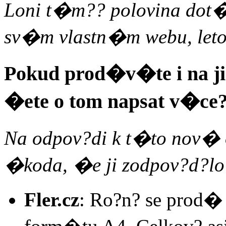
Loni t�m?? polovina dot
sv�m vlastn�m webu, letos
Pokud prod�v�te i na j
�ete o tom napsat v�ce
Na odpov?di k t�to nov� 
�koda, �e ji zodpov?d?lo
Fler.cz
: Ro?n? se prod�