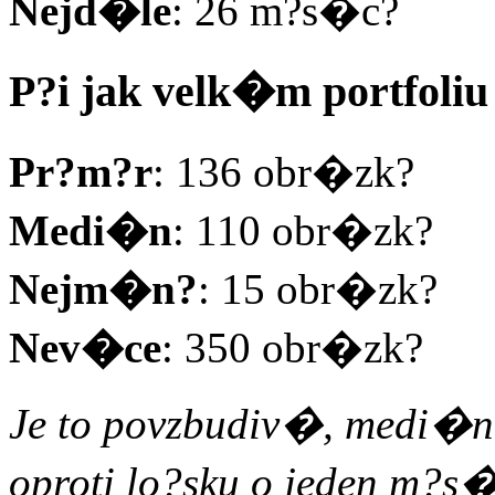
Nejd�le
: 26 m?s�c?
P?i jak velk�m portfoli
Pr?m?r
: 136 obr�zk?
Medi�n
: 110 obr�zk?
Nejm�n?
: 15 obr�zk?
Nev�ce
: 350 obr�zk?
Je to povzbudiv�, medi�n
oproti lo?sku o jeden m?s�c