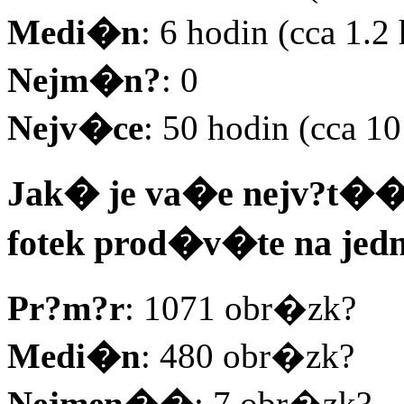
Medi�n
: 6 hodin (cca 1.
Nejm�n?
: 0
Nejv�ce
: 50 hodin (cca 
Jak� je va�e nejv?t�� p
fotek prod�v�te na jed
Pr?m?r
: 1071 obr�zk?
Medi�n
: 480 obr�zk?
Nejmen��
: 7 obr�zk?