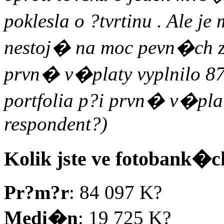
poklesla o ?tvrtinu . Ale j
nestoj� na moc pevn�ch 
prvn� v�platy vyplnilo 87
portfolia p?i prvn� v�pla
respondent?)
Kolik jste ve fotobank�ch
Pr?m?r
: 84 097 K?
Medi�n
: 19 725 K?