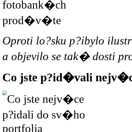
Oproti lo?sku p?ibylo ilus
a objevilo se tak� dosti p
Co jste p?id�vali nejv�