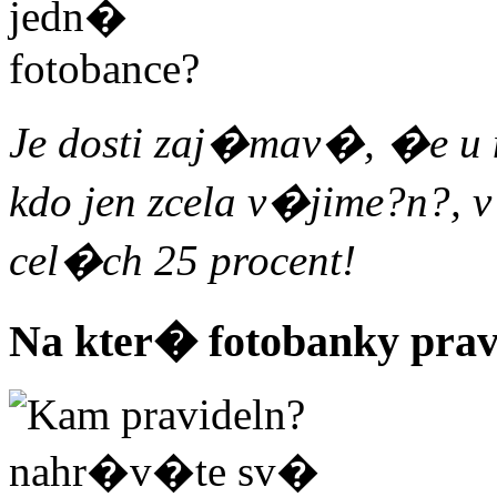
Je dosti zaj�mav�, �e u n
kdo jen zcela v�jime?n?, 
cel�ch 25 procent!
Na kter� fotobanky pra