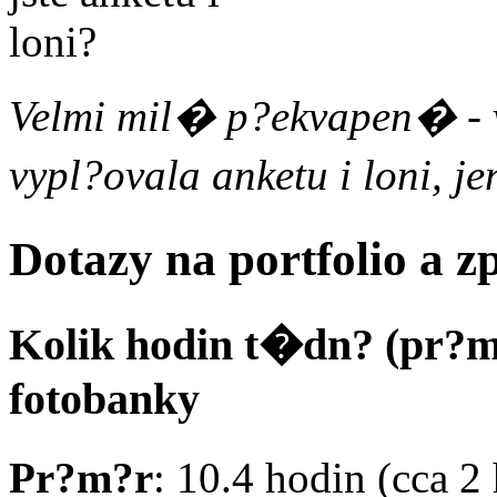
Velmi mil� p?ekvapen� - 
vypl?ovala anketu i loni, 
Dotazy na portfolio a
Kolik hodin t�dn? (pr?m
fotobanky
Pr?m?r
: 10.4 hodin (cca 