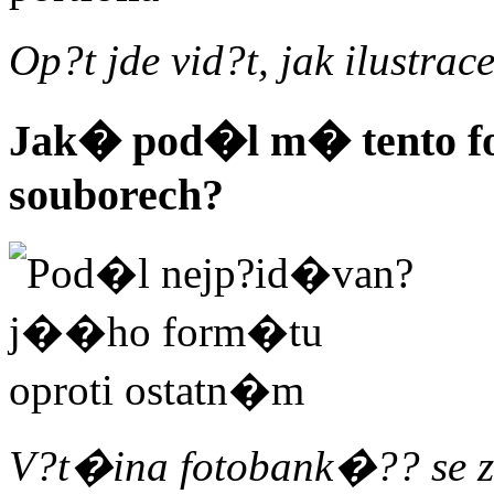
Op?t jde vid?t, jak ilustr
Jak� pod�l m� tento 
souborech?
V?t�ina fotobank�?? se z