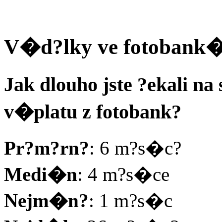
V�d?lky ve fotobank
Jak dlouho jste ?ekali na
v�platu z fotobank?
Pr?m?rn?
: 6 m?s�c?
Medi�n
: 4 m?s�ce
Nejm�n?
: 1 m?s�c