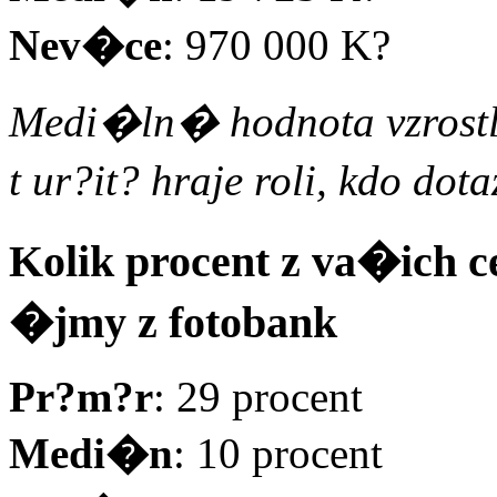
Nev�ce
: 970 000 K?
Medi�ln� hodnota vzrostl
t ur?it? hraje roli, kdo do
Kolik procent z va�ich
�jmy z fotobank
Pr?m?r
: 29 procent
Medi�n
: 10 procent