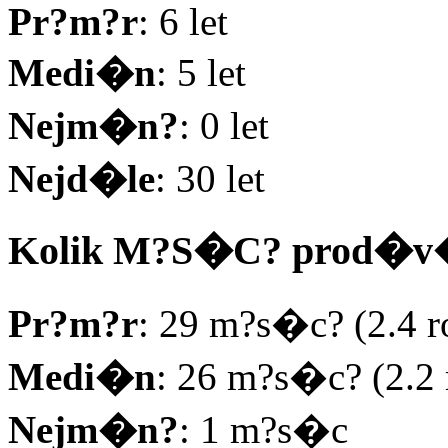
Pr?m?r
: 6 let
Medi�n
: 5 let
Nejm�n?
: 0 let
Nejd�le
: 30 let
Kolik M?S�C? prod�v�
Pr?m?r
: 29 m?s�c? (2.4 r
Medi�n
: 26 m?s�c? (2.2 
Nejm�n?
: 1 m?s�c