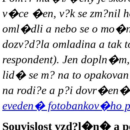
v�ce �en, v?k se zm?nil 
oml�dli a nebo se o mo�n
dozv?d?la omladina a tak
respondent). Jen dopln�m
lid� se m? na to opakovan?
na rodi?e a p?i dovr�en� 
eveden� fotobankov�ho pro
Souvislost vzd?l�n� a 