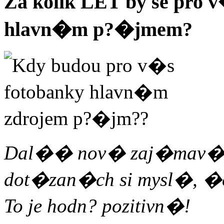
Za kolik LET by se pro 
hlavn�m p?�jmem?
Dal�� nov� zaj�mav� ot
dot�zan�ch si mysl�, �e 
To je hodn? pozitivn�!