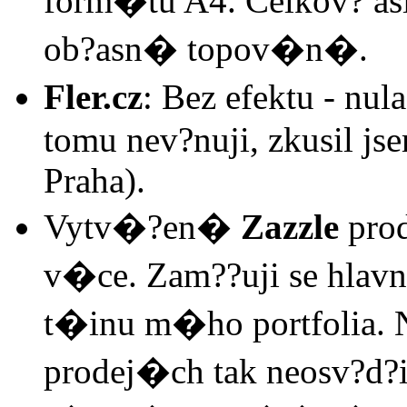
form�tu A4. Celkov? asi
ob?asn� topov�n�.
Fler.cz
: Bez efektu - nul
tomu nev?nuji, zkusil jse
Praha).
Vytv�?en�
Zazzle
pro
v�ce. Zam??uji se hlavn
t�inu m�ho portfolia. 
prodej�ch tak neosv?d?i