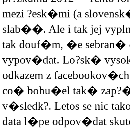
mezi ?esk�mi (a slovensk
slab��. Ale i tak jej vyp
tak douf�m, �e sebran� 
vypov�dat. Lo?sk� vysok
odkazem z facebookov�ch 
co� bohu�el tak� zap?�?
v�sledk?. Letos se nic ta
data l�pe odpov�dat skute