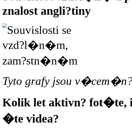
znalost angli?tiny
Tyto grafy jsou v�cem�n?
Kolik let aktivn? fot�te, 
�te videa?