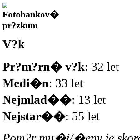
V?k
Pr?m?rn� v?k
: 32 let
Medi�n
: 33 let
Nejmlad��
: 13 let
Nejstar��
: 55 let
Pom?r mu�i/�eny je skoro