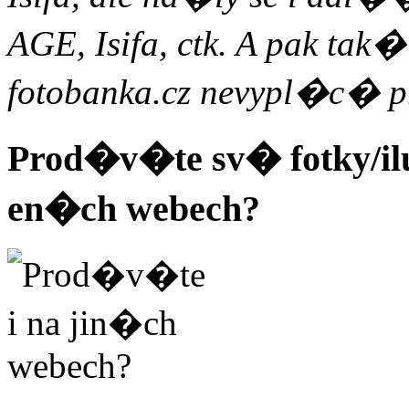
AGE, Isifa, ctk. A pak ta
fotobanka.cz nevypl�c� pro
Prod�v�te sv� fotky/ilu
en�ch webech?