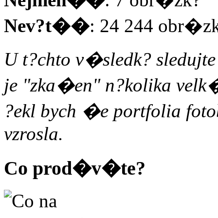
Nev?t��
: 24 244 obr�z
U t?chto v�sledk? sledujt
je "zka�en" n?kolika velk
?ekl bych �e portfolia f
vzrosla.
Co prod�v�te?