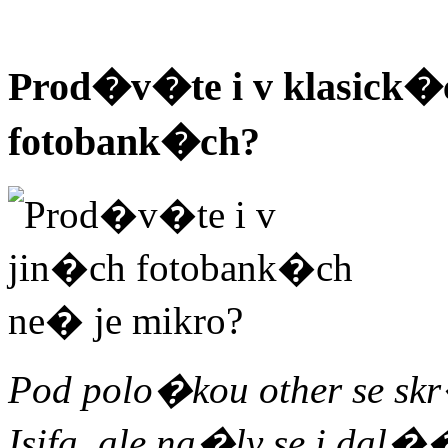
Prod�v�te i v klasick�c
fotobank�ch?
Pod polo�kou other se skr
Isifa, ale na�ly se i dal��