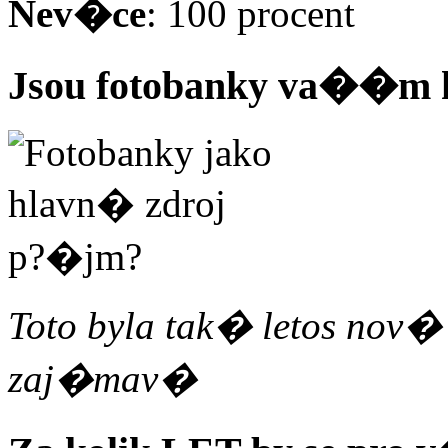
Nev�ce
: 100 procent
Jsou fotobanky va��m
Toto byla tak� letos nov�
zaj�mav�