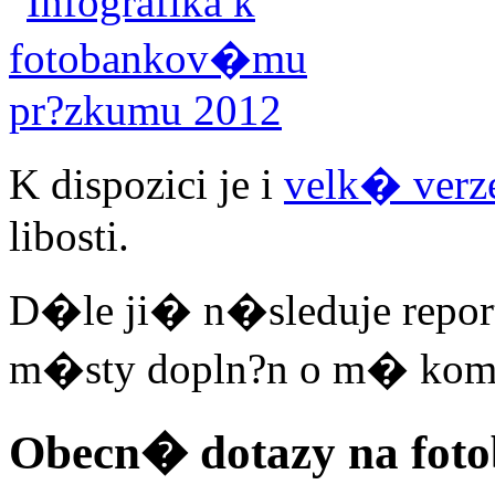
K dispozici je i
velk� verze
libosti.
D�le ji� n�sleduje repor
m�sty dopln?n o m� kom
Obecn� dotazy na fot