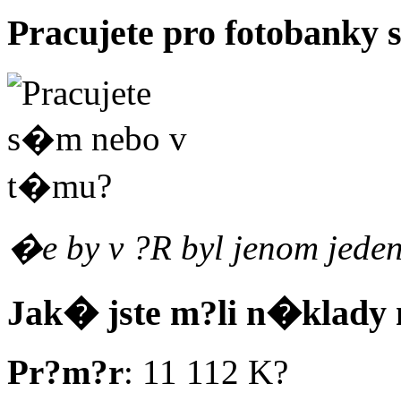
Pracujete pro fotobank
�e by v ?R byl jenom jed
Jak� jste m?li n�klady 
Pr?m?r
: 11 112 K?