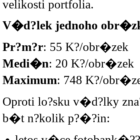
velikosti portfolia.
V�d?lek jednoho obr�z
Pr?m?r
: 55 K?/obr�zek
Medi�n
: 20 K?/obr�zek
Maximum
: 748 K?/obr�z
Oproti lo?sku v�d?lky zn
b�t n?kolik p?�?in:
letos v�ce fotobank�?