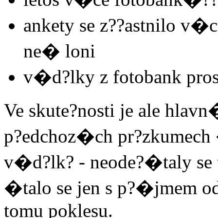
ankety se z??astnilo 
ne� loni
v�d?lky z fotobank pros
Ve skute?nosti je ale hlav
p?edchoz�ch pr?zkumech
v�d?lk? - neode?�taly s
�talo se jen s p?�jmem od
tomu poklesu.