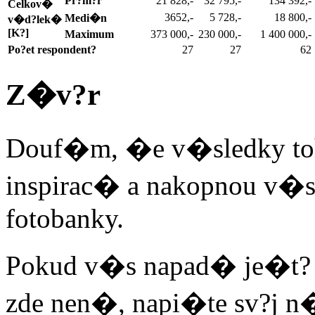
Pr?m?r
21 828,-
32 795,-
134 392,-
Celkov�
3652,-
5 728,-
18 800,-
Medi�n
v�d?lek�
[K?]
Maximum
373 000,-
230 000,-
1 400 000,-
Po?et respondent?
27
27
62
Z�v?r
Douf�m, �e v�sledky toh
inspirac� a nakopnou v�s
fotobanky.
Pokud v�s napad� je�t? n?
zde nen�, napi�te sv?j n