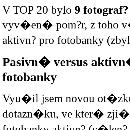
V TOP 20 bylo
9 fotograf?
vyv�en� pom?r, z toho v
aktivn? pro fotobanky (zby
Pasivn� versus aktivn
fotobanky
Vyu�il jsem novou ot�zk
dotazn�ku, ve kter� zji�?
fotobanky aktivn? (c�len?