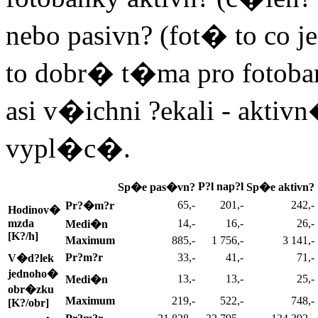
nebo pasivn? (fot� to co j
to dobr� t�ma pro fotoban
asi v�ichni ?ekali - akti
vypl�c�.
P?l nap?l
Sp�e pas�vn?
Sp�e aktivn?
65,-
201,-
242,-
Pr?�m?r
Hodinov�
mzda
14,-
16,-
26,-
Medi�n
[K?/h]
Maximum
885,-
1 756,-
3 141,-
Pr?m?r
33,-
41,-
71,-
V�d?lek
jednoho�
13,-
13,-
25,-
Medi�n
obr�zku
Maximum
219,-
522,-
748,-
[K?/obr]