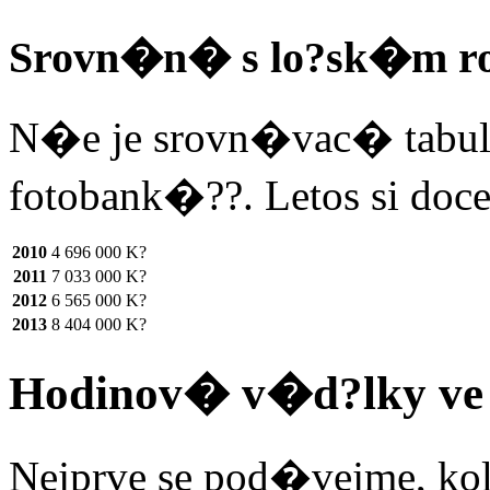
Srovn�n� s lo?sk�m r
N�e je srovn�vac� tabul
fotobank�??. Letos si doce
2010
4 696 000 K?
2011
7 033 000 K?
2012
6 565 000 K?
2013
8 404 000 K?
Hodinov� v�d?lky ve
Nejprve se pod�vejme, ko