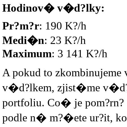
Hodinov� v�d?lky:
Pr?m?r
: 190 K?/h
Medi�n
: 23 K?/h
Maximum
: 3 141 K?/h
A pokud to zkombinujeme v
v�d?lkem, zjist�me v�d?
portfoliu. Co� je pom?rn?
podle n� m?�ete ur?it, ko