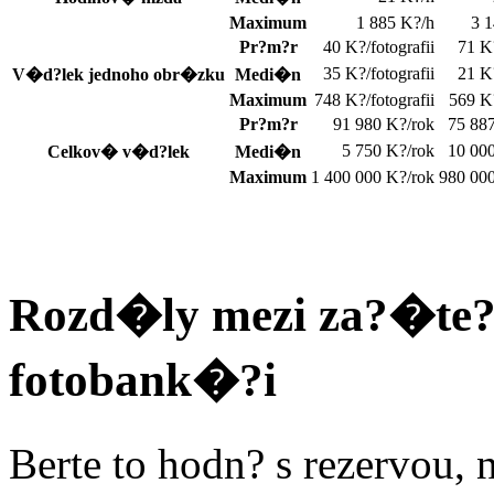
Maximum
1 885 K?/h
3 
Pr?m?r
40 K?/fotografii
71 K
35 K?/fotografii
21 K
V�d?lek jednoho obr�zku
Medi�n
Maximum
748 K?/fotografii
569 K
Pr?m?r
91 980 K?/rok
75 88
5 750 K?/rok
10 00
Celkov� v�d?lek
Medi�n
Maximum
1 400 000 K?/rok
980 000
Rozd�ly mezi za?�te
fotobank�?i
Berte to hodn? s rezervou, 