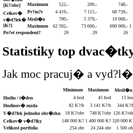
Maximum
522,-
209,-
748,-
[K?/obr]
Pr?m?r
4 419,-
7 115,-
68 739,-
Celkov�
700,-
5 379,-
19 000,-
Medi�n
v�d?lek�
[K?]
Maximum
62 592,-
73 000,-
690 000,-
1
Po?et respondent?
29
29
26
Statistiky top dvac�tk
Jak moc pracuj� a vyd?l
Minimum
Maximum
Medi�n
4 hod
45 hod
15 ho
Hodin / t�den
82 K?/h
3 141 K?/h
344 K?/
Hodinov� mzda
18 K?/obr
748 K?/obr
126 K?/ob
V�d?lek jednoho obr�zku
148 000 K?
1 400 000 K?
320 000 K
Celkov� v�d?lky
Velikost portfolia
254 obr
24 244 obr
1 500 ob