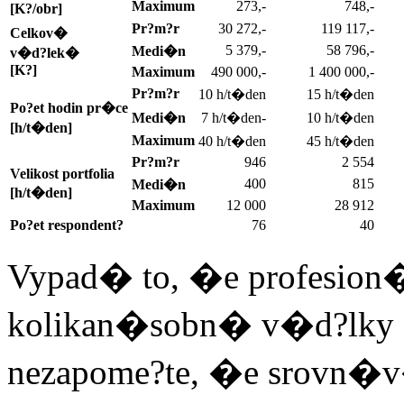
Maximum
273,-
748,-
[K?/obr]
Pr?m?r
30 272,-
119 117,-
Celkov�
5 379,-
58 796,-
Medi�n
v�d?lek�
[K?]
Maximum
490 000,-
1 400 000,-
Pr?m?r
10 h/t�den
15 h/t�den
Po?et hodin pr�ce
Medi�n
7 h/t�den-
10 h/t�den
[h/t�den]
Maximum
40 h/t�den
45 h/t�den
Pr?m?r
946
2 554
Velikost portfolia
400
815
Medi�n
[h/t�den]
Maximum
12 000
28 912
Po?et respondent?
76
40
Vypad� to, �e profesion
kolikan�sobn� v�d?lky o
nezapome?te, �e srovn�v