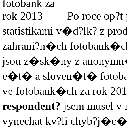
Po roce op
statistikami v�d?lk? z prod
zahrani?n�ch fotobank�c
jsou z�sk�ny z anonymn
e�t� a sloven�t� fotoba
ve fotobank�ch za rok 2
respondent?
jsem musel v
vynechat kv?li chyb?j�c