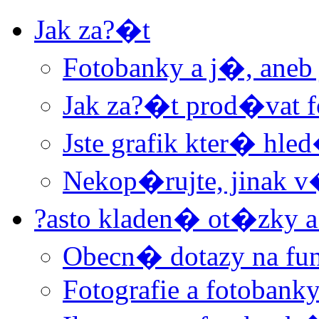
Jak za?�t
Fotobanky a j�, aneb
Jak za?�t prod�vat f
Jste grafik kter� hle
Nekop�rujte, jinak 
?asto kladen� ot�zky a
Obecn� dotazy na f
Fotografie a fotobank