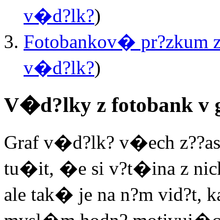
v�d?lk?
)
Fotobankov� pr?zkum z
v�d?lk?
)
V�d?lky z fotobank v 
Graf v�d?lk? v�ech z??
tu�it, �e si v?t�ina z ni
ale tak� je na n?m vid?t, 