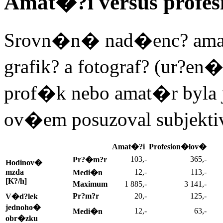
Amat�?i versus profe
Srovn�n� nad�enc? amat
grafik? a fotograf? (ur?en�
prof�k nebo amat�r byla 
ov�em posuzoval subjekti
Amat�?i
Profesion�lov�
103,-
365,-
Pr?�m?r
Hodinov�
mzda
12,-
113,-
Medi�n
[K?/h]
Maximum
1 885,-
3 141,-
Pr?m?r
20,-
125,-
V�d?lek
jednoho�
12,-
63,-
Medi�n
obr�zku