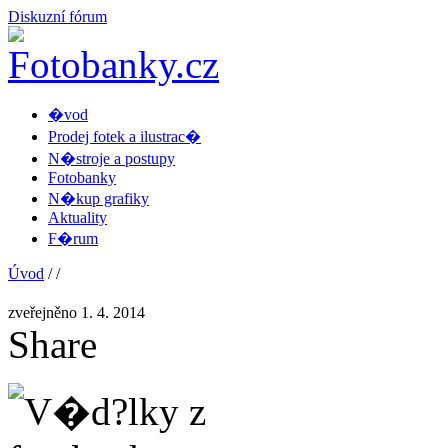
Diskuzní fórum
�vod
Prodej fotek a ilustrac�
N�stroje a postupy
Fotobanky
N�kup grafiky
Aktuality
F�rum
Úvod
/
/
zveřejněno 1. 4. 2014
Share