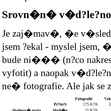
Srovn�n� v�d?le?nosti
Je zaj�mav�, �e v�sledk
jsem ?ekal - myslel jsem, 
bude ni��� (n?co nakres
vyfotit) a naopak v�d?le
ne� fotografie. Ale jak se 
Fotografie
Vek
Pr?m?r
175 K?/h
2
21 K?/h
Hodinov� mzda
Medi�n