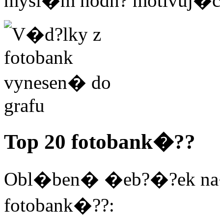
mysl�m hodn? motivuj�c
Top 20 fotobank�??
Obl�ben� �eb?�?ek na�
fotobank�??: