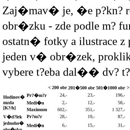
Zaj�mav� je, �e p?kn? ro
obr�zku - zde podle m?
ostatn� fotky a ilustrace 
jeden v� obr�zek, proklikn
vybere t?eba dal�� dv? t?
< 200 obr
>
201�500 obr
501�1000 obr
24,-
23,-
196,-
Pr?�m?r
Hodinov�
mzda
2,-
12,-
58,-
Medi�n
[K?/h]
Maximum
602,-
351,-
1 327,-
Pr?m?r
28,-
19,-
87,-
V�d?lek
jednoho�
6,-
15,-
31,-
Medi�n
obr�zku