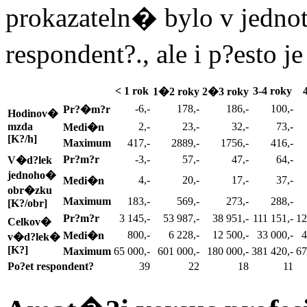
prokazateln� bylo v jed
respondent?., ale i p?esto 
< 1 rok
3-4 roky
4
1�2 roky
2�3 roky
-6,-
178,-
186,-
100,-
Pr?�m?r
Hodinov�
mzda
2,-
23,-
32,-
73,-
Medi�n
[K?/h]
Maximum
417,-
2889,-
1756,-
416,-
Pr?m?r
-3,-
57,-
47,-
64,-
V�d?lek
jednoho�
4,-
20,-
17,-
37,-
Medi�n
obr�zku
Maximum
183,-
569,-
273,-
288,-
[K?/obr]
Pr?m?r
3 145,-
53 987,-
38 951,-
111 151,-
12
Celkov�
800,-
6 228,-
12 500,-
33 000,-
4
Medi�n
v�d?lek�
[K?]
Maximum
65 000,-
601 000,-
180 000,-
381 420,-
67
Po?et respondent?
39
22
18
11