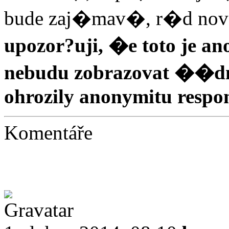
bude zaj�mav�, r�d nov�
upozor?uji, �e toto je 
nebudu zobrazovat ��dn�
ohrozily anonymitu respo
Komentáře