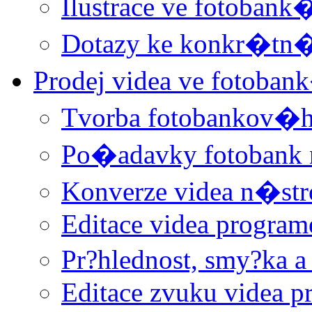
Ilustrace ve fotobank
Dotazy ke konkr�t
Prodej videa ve fotoba
Tvorba fotobankov�h
Po�adavky fotobank 
Konverze videa n�st
Editace videa progra
Pr?hlednost, smy?ka a
Editace zvuku videa 