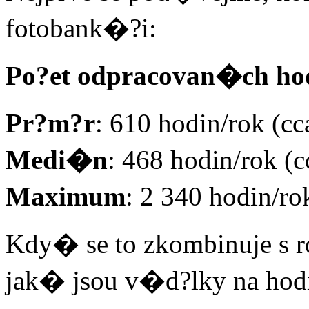
fotobank�?i:
Po?et odpracovan�ch hod
Pr?m?r
: 610 hodin/rok (c
Medi�n
: 468 hodin/rok (
Maximum
: 2 340 hodin/ro
Kdy� se to zkombinuje s
jak� jsou v�d?lky na hod