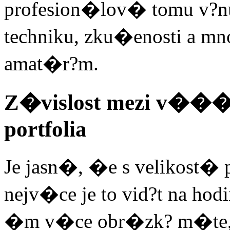
profesion�lov� tomu v?
techniku, zku�enosti a mn
amat�r?m.
Z�vislost mezi v��� 
portfolia
Je jasn�, �e s velikost� p
nejv�ce je to vid?t na hod
�m v�ce obr�zk? m�te, 