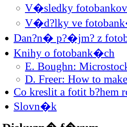
V�sledky fotobanko
V�d?lky ve fotoban
Dan?n� p?�jm? z foto
Knihy o fotobank�ch
E. Boughn: Microstoc
D. Freer: How to make
Co kreslit a fotit b?hem
Slovn�k