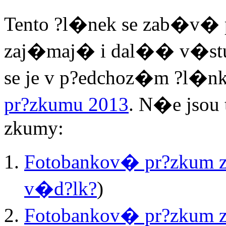
Tento ?l�nek se zab�v� 
zaj�maj� i dal�� v�stup
se je v p?edchoz�m ?l�n
pr?zkumu 2013
. N�e jsou
zkumy:
Fotobankov� pr?zkum z
v�d?lk?
)
Fotobankov� pr?zkum z