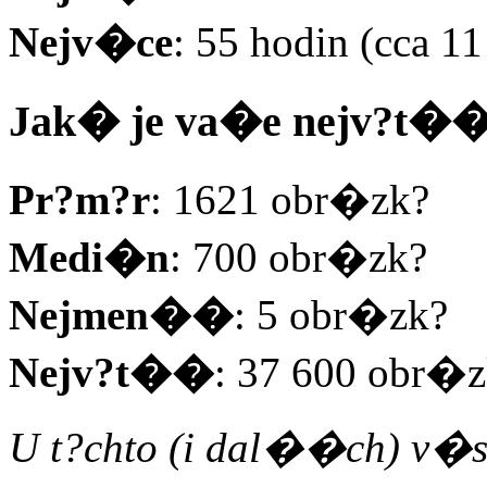
Nejv�ce
: 55 hodin (cca 1
Jak� je va�e nejv?t�� 
Pr?m?r
: 1621 obr�zk?
Medi�n
: 700 obr�zk?
Nejmen��
: 5 obr�zk?
Nejv?t��
: 37 600 obr�
U t?chto (i dal��ch) v�sl