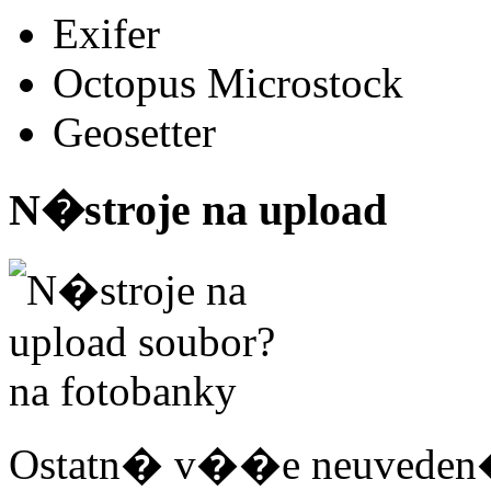
Exifer
Octopus Microstock
Geosetter
N�stroje na upload
Ostatn� v��e neuveden� 