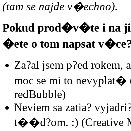
(tam se najde v�echno).
Pokud prod�v�te i na j
�ete o tom napsat v�ce
Za?al jsem p?ed rokem,
moc se mi to nevyplat� (
redBubble)
Neviem sa zatia? vyjadri?
t��d?om. :) (Creative 