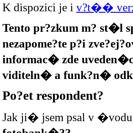
K dispozici je i
v?t�� ver
Tento pr?zkum m? st�l s
nezapome?te p?i zve?ej
informac� zde uveden�ch
viditeln� a funk?n� odka
Po?et respondent?
Jak ji� jsem psal v �vodu,
fotobank�??
.