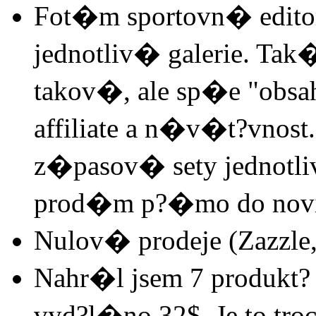
Fot�m sportovn� edit
jednotliv� galerie. Ta
takov�, ale sp�e "obs
affiliate a n�v�t?vnos
z�pasov� sety jednotl
prod�m p?�mo do novi
Nulov� prodeje (Zazzle,
Nahr�l jsem 7 produkt? (
vyd?l�no 32$. Je to troc