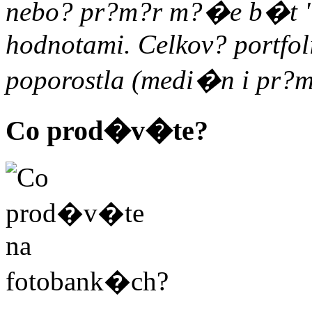
nebo? pr?m?r m?�e b�t "
hodnotami. Celkov? portfoli
poporostla (medi�n i pr?m
Co prod�v�te?