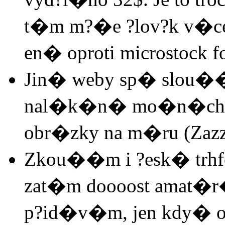
t�m m?�e ?lov?k v�ce v
en� oproti microstock 
Jin� weby sp� slou�� k
nal�k�n� mo�n�ch z
obr�zky na m�ru (Zazzle
Zkou��m i ?esk� trhfote
zat�m doooost amat�r�
p?id�v�m, jen kdy� o