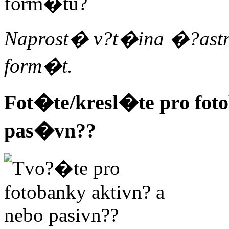
Naprost� v?t�ina �?astn�
form�t.
Fot�te/kresl�te pro fot
pas�vn??