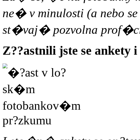
ne� v minulosti (a nebo s
st�vaj� pozvolna prof�ci
Z??astnili jste se ankety i