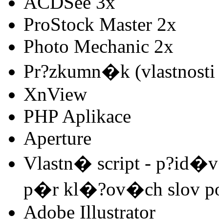
ACDSee 3x
ProStock Master 2x
Photo Mechanic 2x
Pr?zkumn�k (vlastnosti
XnView
PHP Aplikace
Aperture
Vlastn� script - p?id�
p�r kl�?ov�ch slov p
Adobe Illustrator