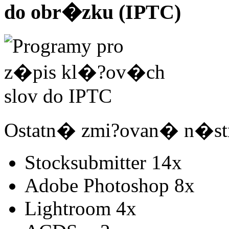
do obr�zku (IPTC)
Ostatn� zmi?ovan� n�str
Stocksubmitter 14x
Adobe Photoshop 8x
Lightroom 4x