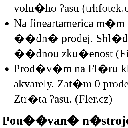
voln�ho ?asu (trhfotek.
Na fineartamerica m�m 
��dn� prodej. Shl�d
��dnou zku�enost (Fin
Prod�v�m na Fl�ru kl
akvarely. Zat�m 0 prode
Ztr�ta ?asu. (Fler.cz)
Pou��van� n�stroj