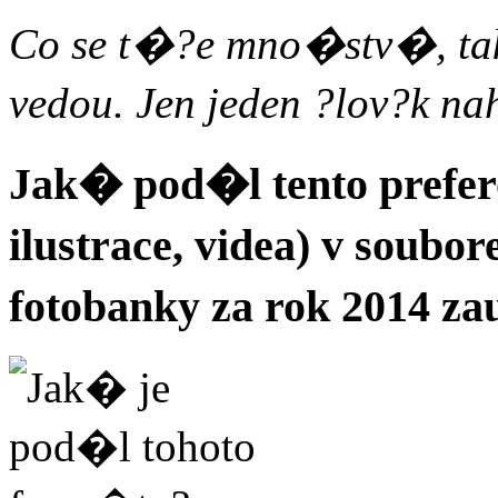
Co se t�?e mno�stv�, tak 
vedou. Jen jeden ?lov?k na
Jak� pod�l tento prefe
ilustrace, videa) v soubo
fotobanky za rok 2014 