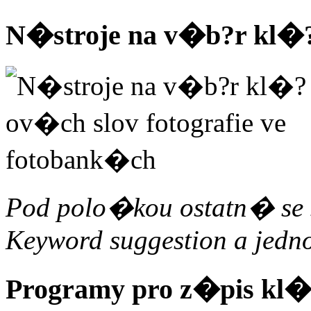
N�stroje na v�b?r kl�
Pod polo�kou ostatn� se
Keyword suggestion a jedn
Programy pro z�pis kl�