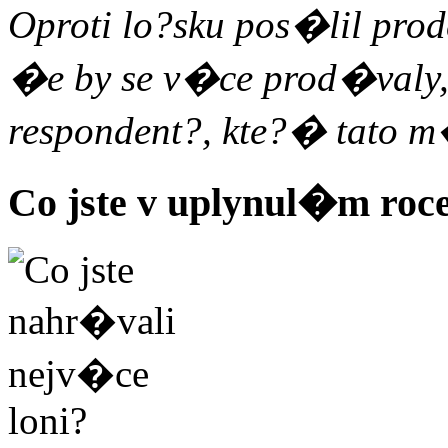
Oproti lo?sku pos�lil prod
�e by se v�ce prod�valy, 
respondent?, kte?� tato m
Co jste v uplynul�m roce