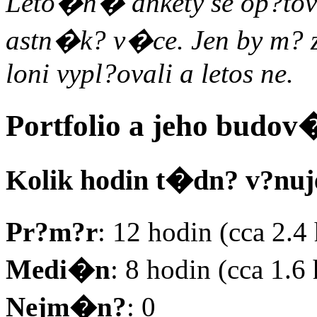
Leto�n� ankety se op?tov
astn�k? v�ce. Jen by m? z
loni vypl?ovali a letos ne.
Portfolio a jeho budo
Kolik hodin t�dn? v?nuj
Pr?m?r
: 12 hodin (cca 2.
Medi�n
: 8 hodin (cca 1.
Nejm�n?
: 0