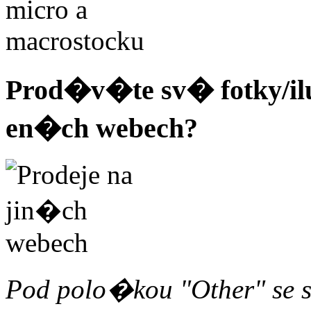
Prod�v�te sv� fotky/ilu
en�ch webech?
Pod polo�kou "Other" s