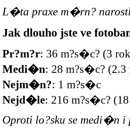
L�ta praxe m�rn? narostla
Jak dlouho jste ve foto
Pr?m?r
: 36 m?s�c? (3 ro
Medi�n
: 28 m?s�c? (2.3 
Nejm�n?
: 1 m?s�c
Nejd�le
: 216 m?s�c? (18 
Oproti lo?sku se medi�n i