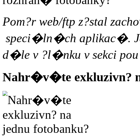
Pom?r web/ftp z?stal zac
speci�ln�ch aplikac�. J
d�le v ?l�nku v sekci p
Nahr�v�te exkluzivn? n