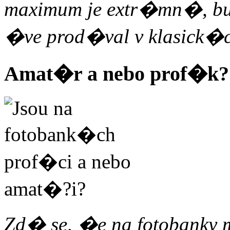
maximum je extr�mn�, bu?
�ve prod�val v klasick�
Amat�r a nebo prof�k?
Zd� se, �e na fotobanky