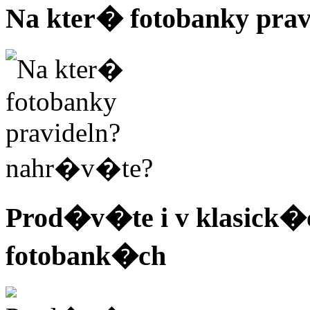
Na kter� fotobanky pra
Prod�v�te i v klasick�c
fotobank�ch