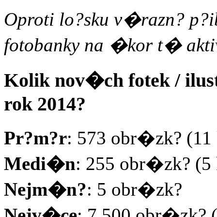
Oproti lo?sku v�razn? p?i
fotobanky na �kor t� ak
Kolik nov�ch fotek / ilus
rok 2014?
Pr?m?r
: 573 obr�zk? (11
Medi�n
: 255 obr�zk? (5
Nejm�n?
: 5 obr�zk?
Nejv�ce
: 7 500 obr�zk? 