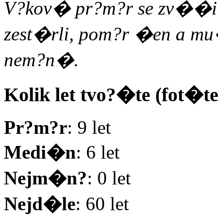
V?kov� pr?m?r se zv��il 
zest�rli, pom?r �en a mu
nem?n�.
Kolik let tvo?�te (fot�t
Pr?m?r
: 9 let
Medi�n
: 6 let
Nejm�n?
: 0 let
Nejd�le
: 60 let