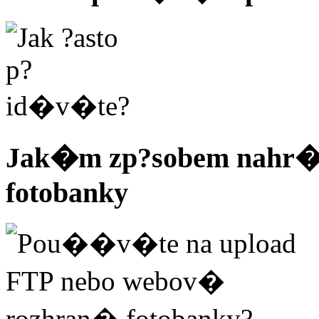
Jak�m zp?sobem nahr�v
fotobanky