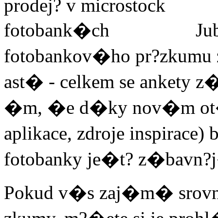
Ju
fotobankov�ho pr?zkumu 
ast� - celkem se ankety z�
�m, �e d�ky nov�m 
aplikace, zdroje inspirace
fotobanky je�t? z�bavn
Pokud v�s zaj�m� srov