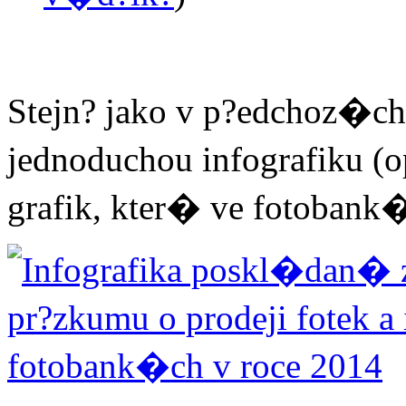
Stejn? jako v p?edchoz�ch 
jednoduchou infografiku (
grafik, kter� ve fotoba