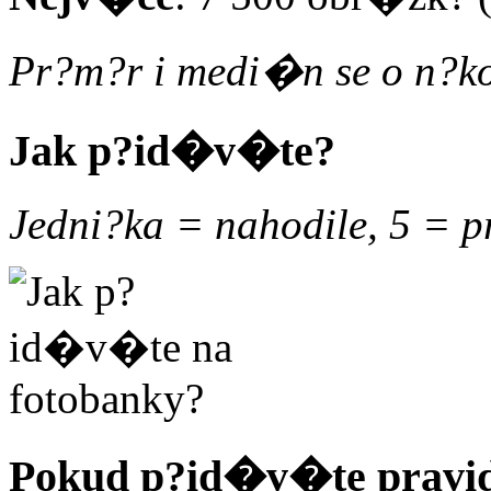
Pr?m?r i medi�n se o n?ko
Jak p?id�v�te?
Jedni?ka = nahodile, 5 = p
Pokud p?id�v�te pravide