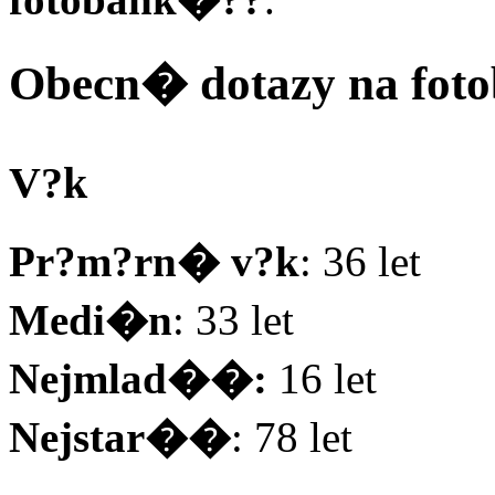
Obecn� dotazy na fot
V?k
Pr?m?rn� v?k
: 36 let
Medi�n
: 33 let
Nejmlad��:
16 let
Nejstar��
: 78 let