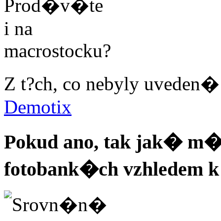
Z t?ch, co nebyly uveden
Demotix
Pokud ano, tak jak� m�
fotobank�ch vzhledem k