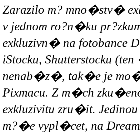
Zarazilo m? mno�stv� exkl
v jednom ro?n�ku pr?zku
exkluzivn� na fotobance D
iStocku, Shutterstocku (te
nenab�z�, tak�e je mo�
Pixmacu. Z m�ch zku�eno
exkluzivitu zru�it. Jedinou
m?�e vypl�cet, na Dreams