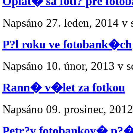
Oplat� sa foti? pre foto
Napsáno
27. leden, 2014
v 
P?l roku ve fotobank�ch
Napsáno
10. únor, 2013
v s
Rann� v�let za fotkou
Napsáno
09. prosinec, 2012
Petr?v fotobankov� p?