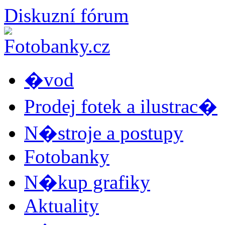
Diskuzní fórum
�vod
Prodej fotek a ilustrac�
N�stroje a postupy
Fotobanky
N�kup grafiky
Aktuality