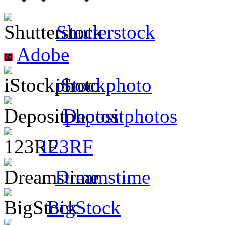
Shutterstock
Adobe
iStockphoto
Depositphotos
123RF
Dreamstime
BigStock