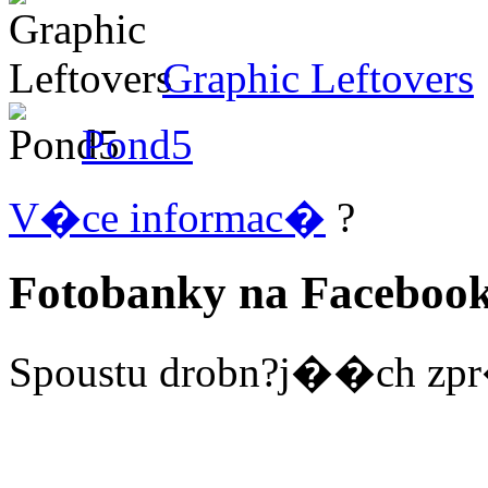
Graphic Leftovers
Pond5
V�ce informac�
?
Fotobanky na Faceboo
Spoustu drobn?j��ch zpr