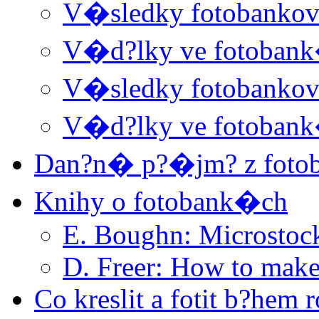
V�sledky fotobanko
V�d?lky ve fotoban
V�sledky fotobanko
V�d?lky ve fotoban
Dan?n� p?�jm? z foto
Knihy o fotobank�ch
E. Boughn: Microstoc
D. Freer: How to make
Co kreslit a fotit b?hem