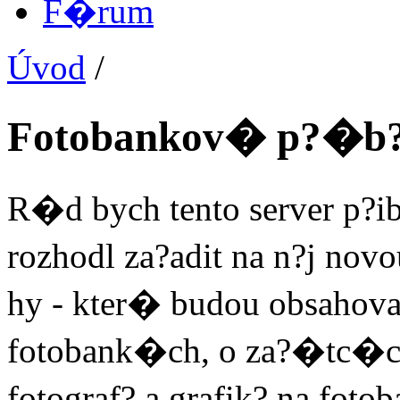
F�rum
Úvod
/
Fotobankov� p?�b
R�d bych tento server p?ib
rozhodl za?adit na n?j no
hy - kter� budou obsahov
fotobank�ch, o za?�tc
fotograf? a grafik? na fo