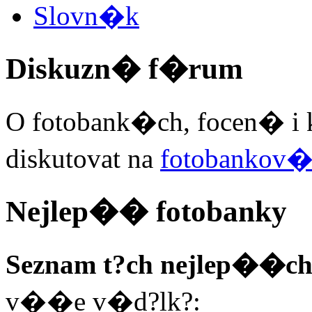
Slovn�k
Diskuzn� f�rum
O fotobank�ch, focen� i 
diskutovat na
fotobankov
Nejlep�� fotobanky
Seznam t?ch nejlep��ch
v��e v�d?lk?: