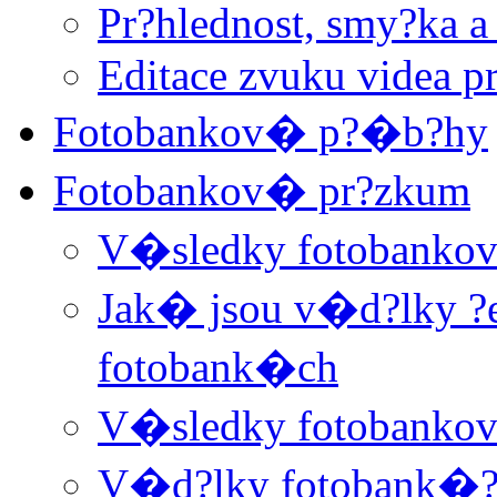
Pr?hlednost, smy?ka a
Editace zvuku videa 
Fotobankov� p?�b?hy
Fotobankov� pr?zkum
V�sledky fotobanko
Jak� jsou v�d?lky ?e
fotobank�ch
V�sledky fotobanko
V�d?lky fotobank�??