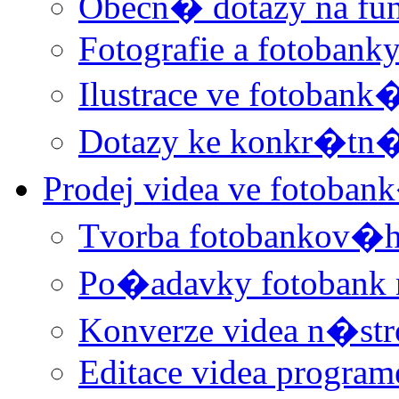
Obecn� dotazy na f
Fotografie a fotobank
Ilustrace ve fotobank
Dotazy ke konkr�t
Prodej videa ve fotoba
Tvorba fotobankov�h
Po�adavky fotobank 
Konverze videa n�st
Editace videa progra