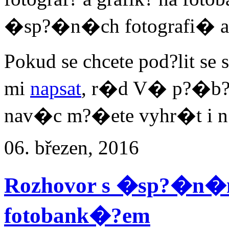
�sp?�n�ch fotografi� 
Pokud se chcete pod?lit s
mi
napsat
, r�d V� p?�b?h
nav�c m?�ete vyhr�t i n
06. březen, 2016
Rozhovor s �sp?�n
fotobank�?em