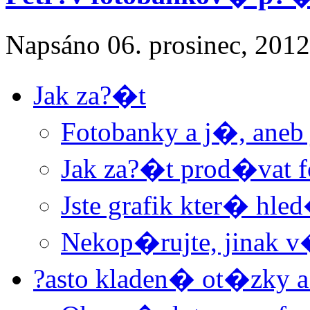
Napsáno
06. prosinec, 2012
Jak za?�t
Fotobanky a j�, aneb
Jak za?�t prod�vat f
Jste grafik kter� hle
Nekop�rujte, jinak 
?asto kladen� ot�zky a