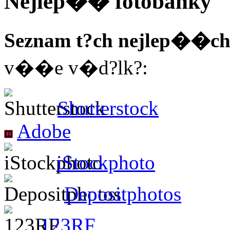
Nejlep�� fotobanky
Seznam t?ch nejlep��ch
v��e v�d?lk?:
Shutterstock
Adobe
iStockphoto
Depositphotos
123RF