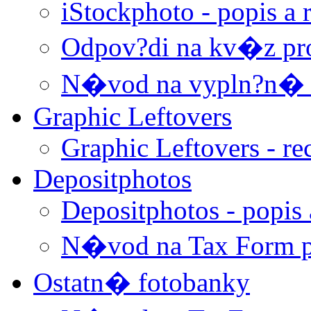
iStockphoto - popis a 
Odpov?di na kv�z pro
N�vod na vypln?n� T
Graphic Leftovers
Graphic Leftovers - re
Depositphotos
Depositphotos - popis 
N�vod na Tax Form p
Ostatn� fotobanky