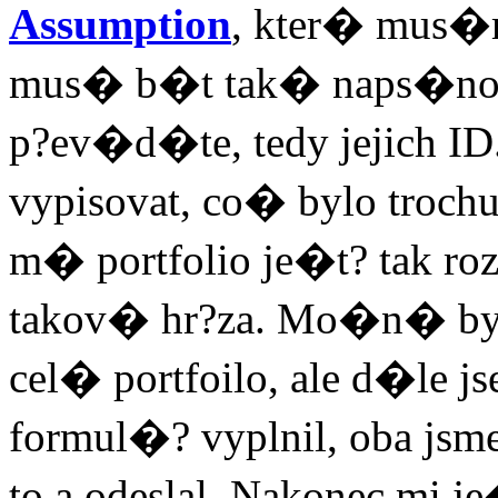
Assumption
, kter� mus�m
mus� b�t tak� naps�no
p?ev�d�te, tedy jejich I
vypisovat, co� bylo troch
m� portfolio je�t? tak ro
takov� hr?za. Mo�n� b
cel� portfoilo, ale d�le j
formul�? vyplnil, oba jsme
to a odeslal. Nakonec mi j