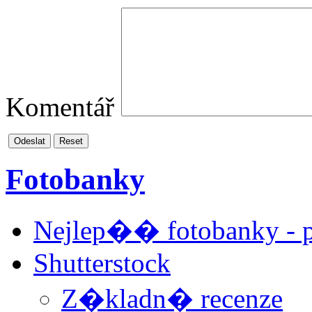
Komentář
Odeslat
Reset
Fotobanky
Nejlep�� fotobanky -
Shutterstock
Z�kladn� recenze