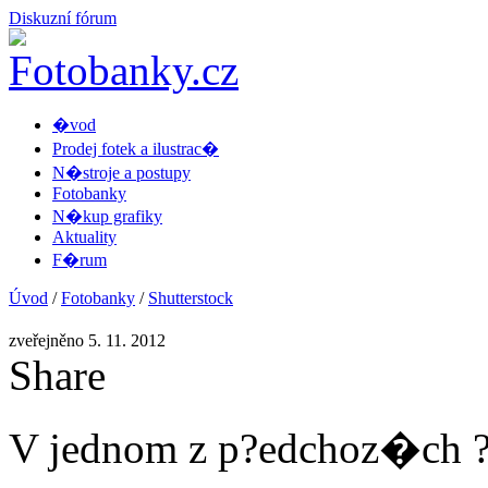
Diskuzní fórum
�vod
Prodej fotek a ilustrac�
N�stroje a postupy
Fotobanky
N�kup grafiky
Aktuality
F�rum
Úvod
/
Fotobanky
/
Shutterstock
zveřejněno 5. 11. 2012
Share
V jednom z p?edchoz�ch ?