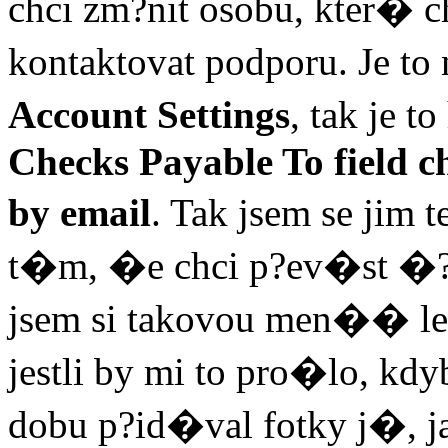
chci zm?nit osobu, kter
kontaktovat podporu. Je to
Account Settings
, tak je 
Checks Payable To field c
by email
. Tak jsem se jim 
t�m, �e chci p?ev�st �?et
jsem si takovou men�� le�
jestli by mi to pro�lo, kd
dobu p?id�val fotky j�, 