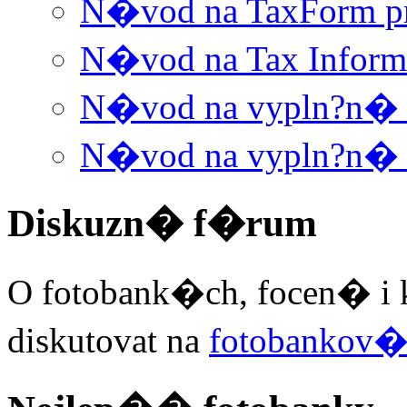
N�vod na TaxForm p
N�vod na Tax Informa
N�vod na vypln?n� W
N�vod na vypln?n� 
Diskuzn� f�rum
O fotobank�ch, focen� i 
diskutovat na
fotobankov