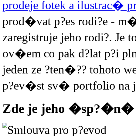
prodeje fotek a ilustrac� p
prod�vat p?es rodi?e - m�
zaregistruje jeho rodi?. J
ov�em co pak d?lat p?i p
jeden ze ?ten�?? tohoto w
p?ev�st sv� portfolio na j
Zde je jeho �sp?�n� 