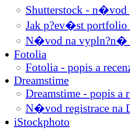
Shutterstock - n�vod p
Jak p?ev�st portfolio
N�vod na vypln?n� 
Fotolia
Fotolia - popis a recen
Dreamstime
Dreamstime - popis a 
N�vod registrace na 
iStockphoto