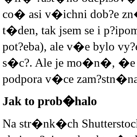
co� asi v�ichni dob?e z
t�den, tak jsem se i p?ip
pot?eba), ale v�e bylo v
s�c?. Ale je mo�n�, �e v 
podpora v�ce zam?stn�na
Jak to prob�halo
Na str�nk�ch Shutterstock