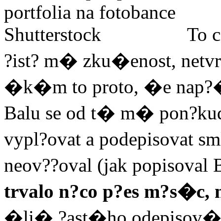
To c
?ist? m� zku�enost, netv
�k�m to proto, �e nap?�
Balu se od t� m� pon?kud 
vypl?ovat a podepisovat sm
neov??oval (jak popisoval
trvalo n?co p?es m?s�c
�li� ?ast�ho odepisov�n