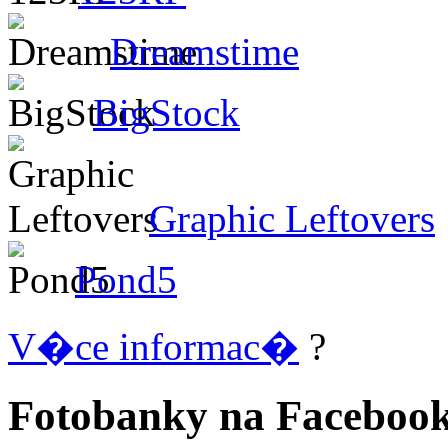
Dreamstime
BigStock
Graphic Leftovers
Pond5
V�ce informac�
?
Fotobanky na Faceboo