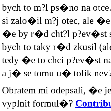
bych to m?l ps�no na otce
si zalo�il m?j otec, ale �e
�e by r�d cht?l p?ev�st 
bych to taky r�d zkusil (ale
tedy �e to chci p?ev�st na
a j� se tomu u� tolik nev?
Obratem mi odepsali, �e j
vyplnit formul�?
Contrib