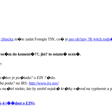
 iStocku
m�te zadat Foregin TIN, co� je
pro ob?any ?R jejich rod
os�m do koment�??, jist? to ostatn� ocen�.
e:
lov�kov je po�iada? o EIN ?�slo.
ba poda? na IRS:
http://www.irs.gov/
tu na�iel niekto, kto by urobil nejak� kr�tky n�vod na vyplnenie a
-4 (��dost o EIN)
.