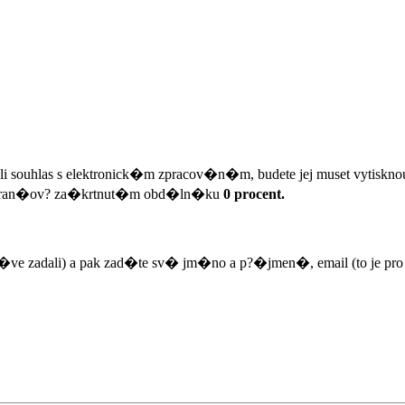
 souhlas s elektronick�m zpracov�n�m, budete jej muset vytisknou
m oran�ov? za�krtnut�m obd�ln�ku
0 procent.
e d?�ve zadali) a pak zad�te sv� jm�no a p?�jmen�, email (to je p