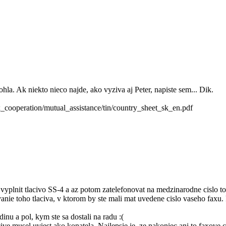
la. Ak niekto nieco najde, ako vyziva aj Peter, napiste sem... Dik.
ax_cooperation/mutual_assistance/tin/country_sheet_sk_en.pdf
vyplnit tlacivo SS-4 a az potom zatelefonovat na medzinarodne cislo t
nie toho tlaciva, v ktorom by ste mali mat uvedene cislo vaseho faxu. P
inu a pol, kym ste sa dostali na radu :(
e musel uviest ako konatela. Najlepsie je, ze nakoniec ani to faxove ci