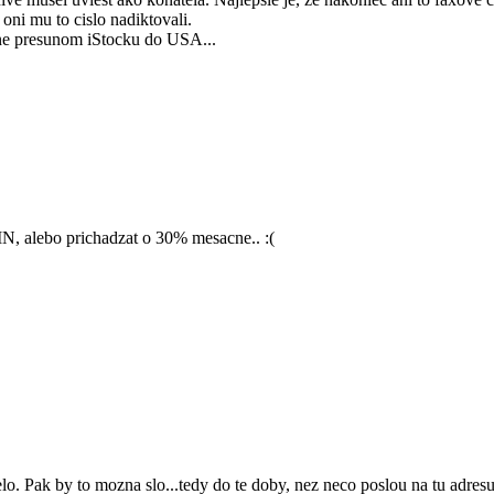
 oni mu to cislo nadiktovali.
bene presunom iStocku do USA...
IN, alebo prichadzat o 30% mesacne.. :(
delo. Pak by to mozna slo...tedy do te doby, nez neco poslou na tu adresu