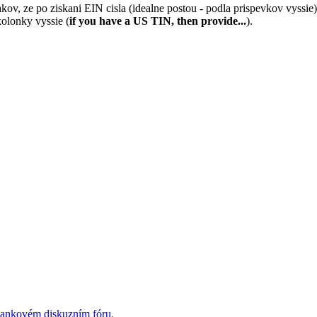
kov, ze po ziskani EIN cisla (idealne postou - podla prispevkov vyssie
kolonky vyssie (
if you have a US TIN, then provide...
).
bankovém diskuzním fóru
.