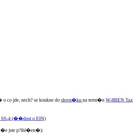
 co jde, nech? se koukne do
slovn�ku
na term�n
W-8BEN Tax
SS-4 (��dost o EIN)
i�e jste p?ihl�en�):