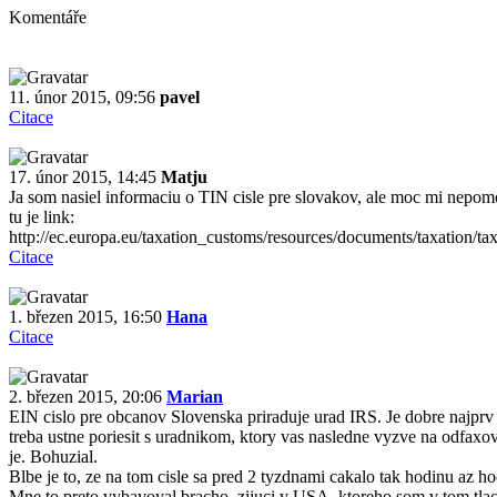
Komentáře
11. únor 2015, 09:56
pavel
Citace
17. únor 2015, 14:45
Matju
Ja som nasiel informaciu o TIN cisle pre slovakov, ale moc mi nepomoh
tu je link:
http://ec.europa.eu/taxation_customs/resources/documents/taxation/t
Citace
1. březen 2015, 16:50
Hana
Citace
2. březen 2015, 20:06
Marian
EIN cislo pre obcanov Slovenska priraduje urad IRS. Je dobre najprv 
treba ustne poriesit s uradnikom, ktory vas nasledne vyzve na odfaxova
je. Bohuzial.
Blbe je to, ze na tom cisle sa pred 2 tyzdnami cakalo tak hodinu az hod
Mne to preto vybavoval bracho, zijuci v USA, ktoreho som v tom tlaciv