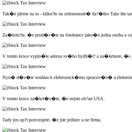
Tak�e jdeme na to - klikn?te na zelenomodr� tla?�tko Take the tax
Za�krtn?te, �e prod�v�te na fotobance jako�o jedna osoba a v
V tomto kroce vypln�te adresu sv�ho bydli�t? a za�krtnete, �e j
Nyn� d�v�te souhlas k elektronick�mu zpracov�n� a elektronick�
V tomto kroce za�krt�v�te, �e nejste ob?an USA.
Tady jen op?t potvrzujete, �e jste jedinec a ne firma.