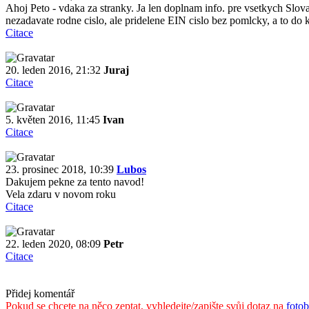
Ahoj Peto - vdaka za stranky. Ja len doplnam info. pre vsetkych Slova
nezadavate rodne cislo, ale pridelene EIN cislo bez pomlcky, a to do 
Citace
20. leden 2016, 21:32
Juraj
Citace
5. květen 2016, 11:45
Ivan
Citace
23. prosinec 2018, 10:39
Lubos
Dakujem pekne za tento navod!
Vela zdaru v novom roku
Citace
22. leden 2020, 08:09
Petr
Citace
Přidej komentář
Pokud se chcete na něco zeptat, vyhledejte/zapište svůj dotaz na
foto