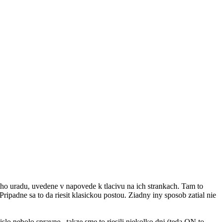
oho uradu, uvedene v napovede k tlacivu na ich strankach. Tam to
ripadne sa to da riesit klasickou postou. Ziadny iny sposob zatial nie
slo nebolo spravne...takze sme to riesili niekolko dni (teda ON to