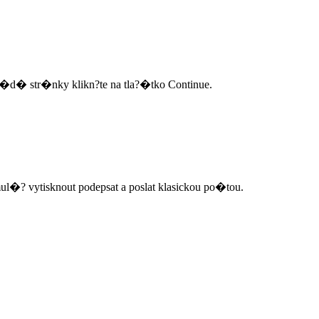
d� str�nky klikn?te na tla?�tko Continue.
�? vytisknout podepsat a poslat klasickou po�tou.