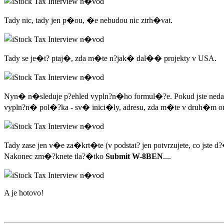
Tady nic, tady jen p�ou, �e nebudou nic ztrh�vat.
Tady se je�t? ptaj�, zda m�te n?jak� dal�� projekty v USA.
Nyn� n�sleduje p?ehled vypln?n�ho formul�?e. Pokud jste nedali
vypln?n� pol�?ka - sv� inici�ly, adresu, zda m�te v druh�
Tady zase jen v�e za�krt�te (v podstat? jen potvrzujete, co jst
Nakonec zm�?knete tla?�tko
Submit W-8BEN
....
A je hotovo!