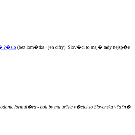
n� ?�slo
(bez lom�tka - jen cifry). Slov�ci to maj� tady nejsp�e
 podanie formul�ra - boli by mu ur?ite v�etci zo Slovenska v?a?n�