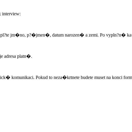
 interview:
ypl?te jm�no, p?�jmen�, datum narozen� a zemi. Po vypln?n� ka�
e adresa platn�.
 komunikaci. Pokud to neza�krtnete budete muset na konci formul