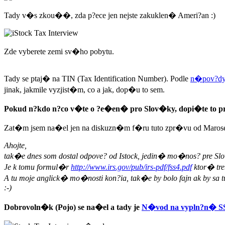
Tady v�s zkou��, zda p?ece jen nejste zakuklen� Ameri?an :)
Zde vyberete zemi sv�ho pobytu.
Tady se ptaj� na TIN (Tax Identification Number). Podle
n�pov?dy
jinak, jakmile vyzjist�m, co a jak, dop�u to sem.
Pokud n?kdo n?co v�te o ?e�en� pro Slov�ky, dopi�te to pr
Zat�m jsem na�el jen na diskuzn�m f�ru tuto zpr�vu od Maros
Ahojte,
tak�e dnes som dostal odpove? od Istock, jedin� mo�nos? pre S
Je k tomu formul�r
http://www.irs.gov/pub/irs-pdf/fss4.pdf
ktor� tre
A tu moje anglick� mo�nosti kon?ia, tak�e by bolo fajn ak by sa 
:-)
Dobrovoln�k (Pojo) se na�el a tady je
N�vod na vypln?n� SS