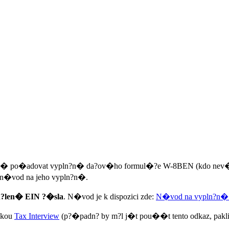
tak� po�adovat vypln?n� da?ov�ho formul�?e W-8BEN (kdo nev� o
� n�vod na jeho vypln?n�.
id?len� EIN ?�sla
. N�vod je k dispozici zde:
N�vod na vypln?n� 
�kou
Tax Interview
(p?�padn? by m?l j�t pou��t tento odkaz, pakl