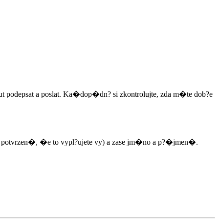
t podepsat a poslat. Ka�dop�dn? si zkontrolujte, zda m�te dob?e
ro potvrzen�, �e to vypl?ujete vy) a zase jm�no a p?�jmen�.