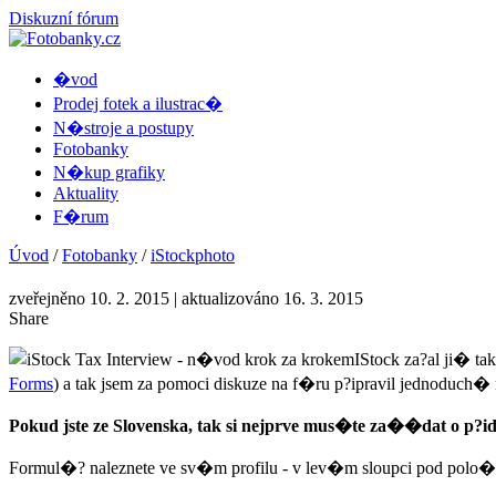
Diskuzní fórum
�vod
Prodej fotek a ilustrac�
N�stroje a postupy
Fotobanky
N�kup grafiky
Aktuality
F�rum
Úvod
/
Fotobanky
/
iStockphoto
zveřejněno 10. 2. 2015
| aktualizováno 16. 3. 2015
Share
IStock za?al ji� 
Forms
) a tak jsem za pomoci diskuze na f�ru p?ipravil jednoduch
Pokud jste ze Slovenska, tak si nejprve mus�te za��dat o p?
Formul�? naleznete ve sv�m profilu - v lev�m sloupci pod polo