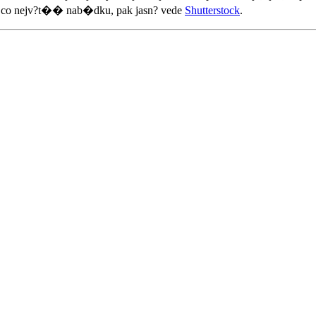
o co nejv?t�� nab�dku, pak jasn? vede
Shutterstock
.