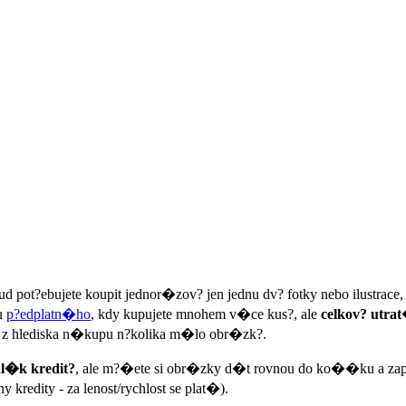
d pot?ebujete koupit jednor�zov? jen jednu dv? fotky nebo ilustrac
u
p?edplatn�ho
, kdy kupujete mnohem v�ce kus?, ale
celkov? utr
z hlediska n�kupu n?kolika m�lo obr�zk?.
l�k kredit?
, ale m?�ete si obr�zky d�t rovnou do ko��ku a zapla
kredity - za lenost/rychlost se plat�).