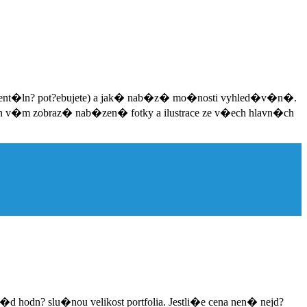
oment�ln? pot?ebujete) a jak� nab�z� mo�nosti vyhled�v�n�.
n v�m zobraz� nab�zen� fotky a ilustrace ze v�ech hlavn�ch
�d hodn? slu�nou velikost portfolia. Jestli�e cena nen� nejd?