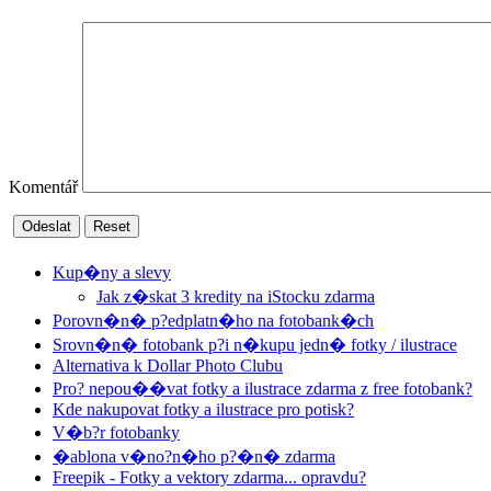
Komentář
Odeslat
Reset
Kup�ny a slevy
Jak z�skat 3 kredity na iStocku zdarma
Porovn�n� p?edplatn�ho na fotobank�ch
Srovn�n� fotobank p?i n�kupu jedn� fotky / ilustrace
Alternativa k Dollar Photo Clubu
Pro? nepou��vat fotky a ilustrace zdarma z free fotobank?
Kde nakupovat fotky a ilustrace pro potisk?
V�b?r fotobanky
�ablona v�no?n�ho p?�n� zdarma
Freepik - Fotky a vektory zdarma... opravdu?