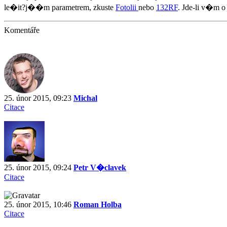
le�it?j��m parametrem, zkuste
Fotolii
nebo
132RF
. Jde-li v�m 
Komentáře
25. únor 2015, 09:23
Michal
Citace
25. únor 2015, 09:24
Petr V�clavek
Citace
25. únor 2015, 10:46
Roman Holba
Citace