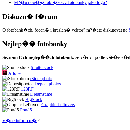
M?�u pou��t obr�zek z fotobanky jako logo?
Diskuzn� f�rum
O fotobank�ch, focen� i kreslen� vektor? m?�ete diskutovat na
Nejlep�� fotobanky
Seznam t?ch nejlep��ch fotobank
, set?�d?n podle v��e v�d
Shutterstock
Adobe
iStockphoto
Depositphotos
123RF
Dreamstime
BigStock
Graphic Leftovers
Pond5
V�ce informac�
?