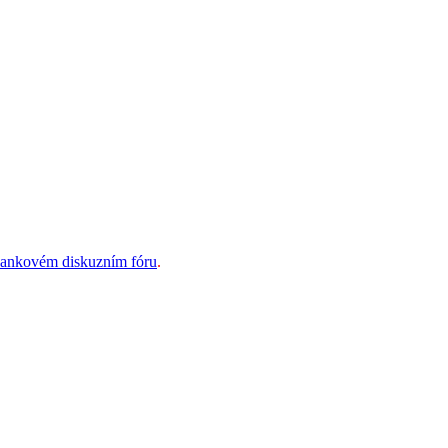
bankovém diskuzním fóru
.