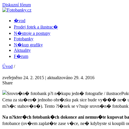
Diskuzní fórum
�vod
Prodej fotek a ilustrac�
N�stroje a postupy
Fotobanky
N�kup grafiky
Aktuality
F�rum
Úvod
/
zveřejněno 24. 2. 2015
| aktualizováno 29. 4. 2016
Share
Poku
Cena za sta�en� jednoho obr�zku pak sice bude vy��� ne� 
m?s�c stahov�n�). Tento ?l�nek se v?nuje srovn�n� fotobank 
Na n?kter�ch fotobank�ch dokonce ani nemus�te kupovat ba
fotobance (ov�em zaplat�te zase v�ce, ne� kdybyste si koupili ony 