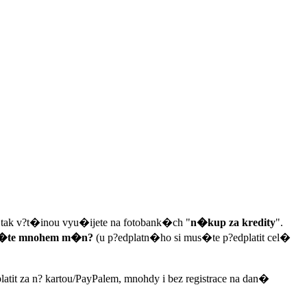
e, tak v?t�inou vyu�ijete na fotobank�ch "
n�kup za kredity
".
at�te mnohem m�n?
(u p?edplatn�ho si mus�te p?edplatit cel�
tit za n? kartou/PayPalem, mnohdy i bez registrace na dan�