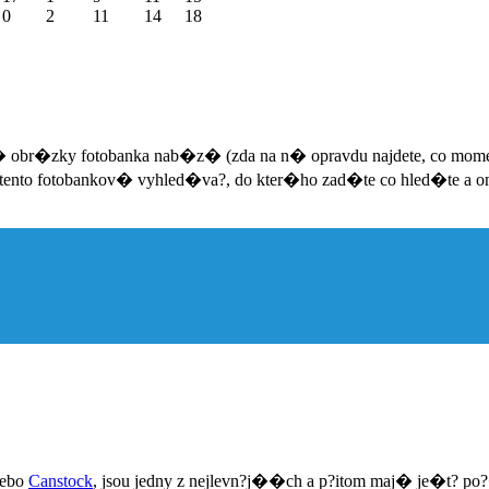
0
2
11
14
18
� obr�zky fotobanka nab�z� (zda na n� opravdu najdete, co m
ento fotobankov� vyhled�va?, do kter�ho zad�te co hled�te a o
ebo
Canstock
, jsou jedny z nejlevn?j��ch a p?itom maj� je�t? po?