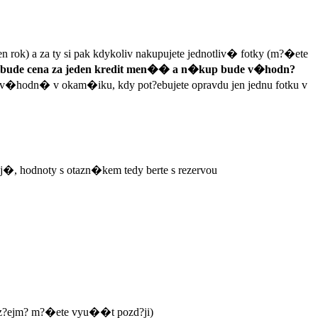
 rok) a za ty si pak kdykoliv nakupujete jednotliv� fotky (m?�ete
ude cena za jeden kredit men�� a n�kup bude v�hodn?
ev�hodn� v okam�iku, kdy pot?ebujete opravdu jen jednu fotku v
j�, hodnoty s otazn�kem tedy berte s rezervou
moz?ejm? m?�ete vyu��t pozd?ji)