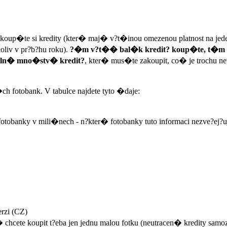
koup�te si kredity (kter� maj� v?t�inou omezenou platnost na jeden
oliv v pr?b?hu roku).
?�m v?t�� bal�k kredit? koup�te, t�m b
ln� mno�stv� kredit?
, kter� mus�te zakoupit, co� je trochu n
h fotobank. V tabulce najdete tyto �daje:
otobanky v mili�nech - n?kter� fotobanky tuto informaci nezve?ej?u
rzi (CZ)
chcete koupit t?eba jen jednu malou fotku (neutracen� kredity sa