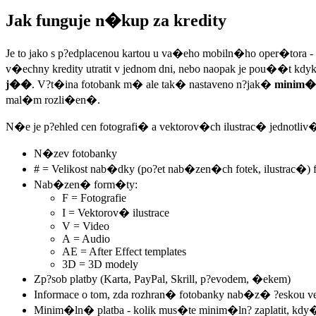
Jak funguje n�kup za kredity
Je to jako s p?edplacenou kartou u va�eho mobiln�ho oper�tora - 
v�echny kredity utratit v jednom dni, nebo naopak je pou��t kdyk
j��
. V?t�ina fotobank m� ale tak� nastaveno n?jak�
minim�
mal�m rozli�en�.
N�e je p?ehled cen fotografi� a vektorov�ch ilustrac� jednotliv�c
N�zev fotobanky
# = Velikost nab�dky (po?et nab�zen�ch fotek, ilustrac�) f
Nab�zen� form�ty:
F = Fotografie
I = Vektorov� ilustrace
V = Video
A = Audio
AE = After Effect templates
3D = 3D modely
Zp?sob platby (Karta, PayPal, Skrill, p?evodem, �ekem)
Informace o tom, zda rozhran� fotobanky nab�z� ?eskou ve
Minim�ln� platba - kolik mus�te minim�ln? zaplatit, kdy� 