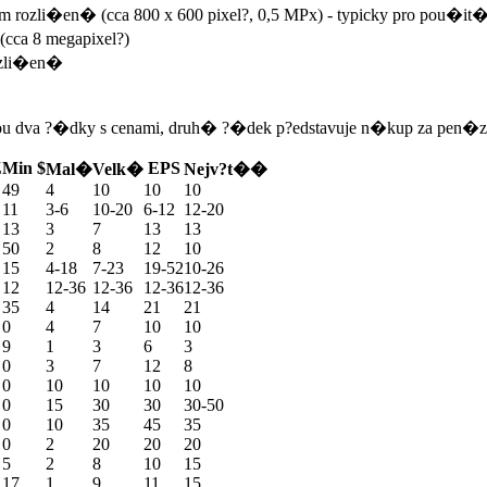
m rozli�en� (cca 800 x 600 pixel?, 0,5 MPx) - typicky pro pou�i
cca 8 megapixel?)
ozli�en�
sou dva ?�dky s cenami, druh� ?�dek p?edstavuje n�kup za pen�ze 
Z
Min $
EPS
Mal�
Velk�
Nejv?t��
49
4
10
10
10
11
3-6
10-20
6-12
12-20
13
3
7
13
13
50
2
8
12
10
15
4-18
7-23
19-52
10-26
12
12-36
12-36
12-36
12-36
35
4
14
21
21
0
4
7
10
10
9
1
3
6
3
0
3
7
12
8
0
10
10
10
10
0
15
30
30
30-50
0
10
35
45
35
0
2
20
20
20
5
2
8
10
15
17
1
9
11
15