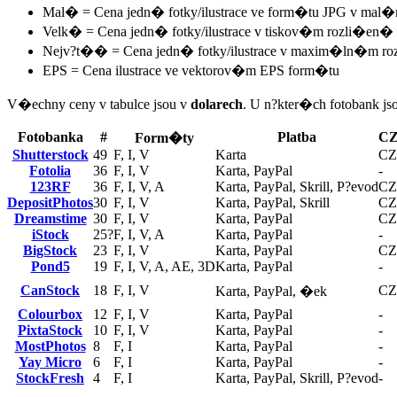
Mal� = Cena jedn� fotky/ilustrace ve form�tu JPG v mal�
Velk� = Cena jedn� fotky/ilustrace v tiskov�m rozli�en� (
Nejv?t�� = Cena jedn� fotky/ilustrace v maxim�ln�m r
EPS = Cena ilustrace ve vektorov�m EPS form�tu
V�echny ceny v tabulce jsou v
dolarech
. U n?kter�ch fotobank j
Fotobanka
#
Platba
C
Form�ty
Shutterstock
49
F, I, V
Karta
CZ
Fotolia
36
F, I, V
Karta, PayPal
-
123RF
36
F, I, V, A
Karta, PayPal, Skrill, P?evod
CZ
DepositPhotos
30
F, I, V
Karta, PayPal, Skrill
CZ
Dreamstime
30
F, I, V
Karta, PayPal
CZ
iStock
25?
F, I, V, A
Karta, PayPal
-
BigStock
23
F, I, V
Karta, PayPal
CZ
Pond5
19
F, I, V, A, AE, 3D
Karta, PayPal
-
CanStock
18
F, I, V
CZ
Karta, PayPal, �ek
Colourbox
12
F, I, V
Karta, PayPal
-
PixtaStock
10
F, I, V
Karta, PayPal
-
MostPhotos
8
F, I
Karta, PayPal
-
Yay Micro
6
F, I
Karta, PayPal
-
StockFresh
4
F, I
Karta, PayPal, Skrill, P?evod
-