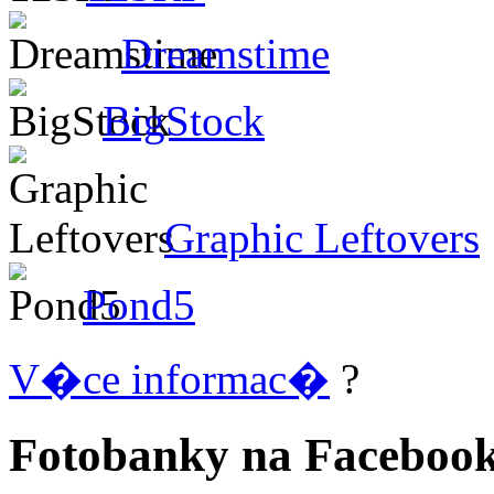
Dreamstime
BigStock
Graphic Leftovers
Pond5
V�ce informac�
?
Fotobanky na Faceboo