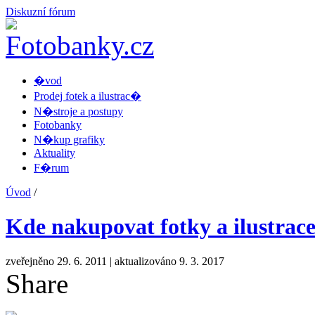
Diskuzní fórum
�vod
Prodej fotek a ilustrac�
N�stroje a postupy
Fotobanky
N�kup grafiky
Aktuality
F�rum
Úvod
/
Kde nakupovat fotky a ilustrace
zveřejněno 29. 6. 2011
| aktualizováno 9. 3. 2017
Share