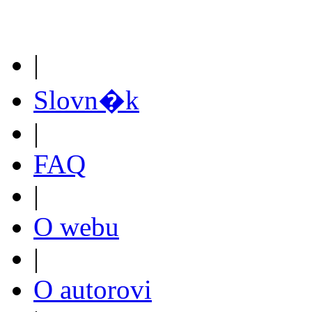
|
Slovn�k
|
FAQ
|
O webu
|
O autorovi