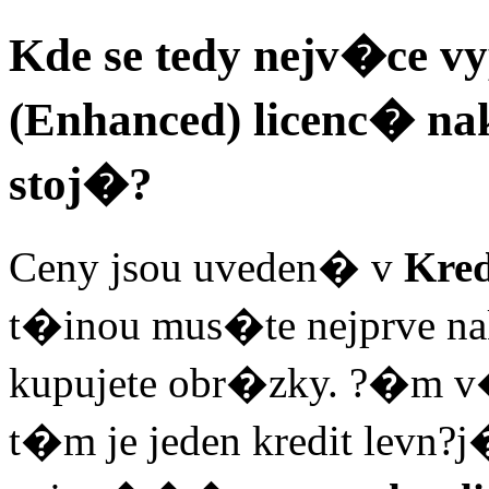
Kde se tedy nejv�ce vy
(Enhanced) licenc� nak
stoj�?
Ceny jsou uveden� v
Kred
t�inou mus�te nejprve nako
kupujete obr�zky. ?�m v
t�m je jeden kredit levn