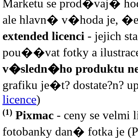
Marketu se prod�vaj� hodn
ale hlavn� v�hoda je, �e
extended licenci
- jejich s
pou��vat fotky a ilustrac
v�sledn�ho produktu ne
grafiku je�t? dostate?n? 
licence
)
(1)
Pixmac
- ceny se velm
fotobanky dan� fotka je (