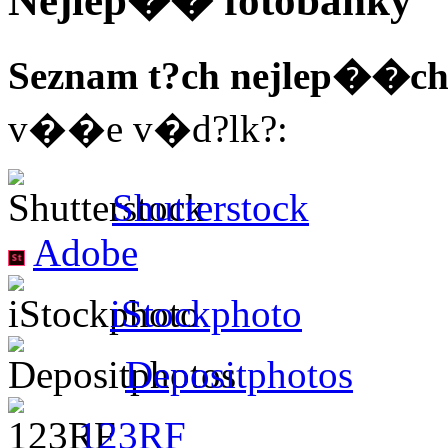
Nejlep�� fotobanky
Seznam t?ch nejlep��ch
v��e v�d?lk?:
Shutterstock
Adobe
iStockphoto
Depositphotos
123RF