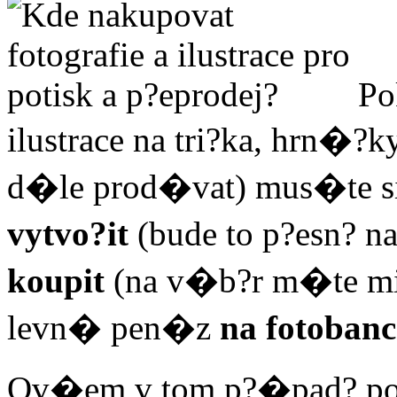
Po
ilustrace na tri?ka, hrn�?
d�le prod�vat) mus�te 
vytvo?it
(bude to p?esn? n
koupit
(na v�b?r m�te mi
levn� pen�z
na fotobanc
Ov�em v tom p?�pad? poz