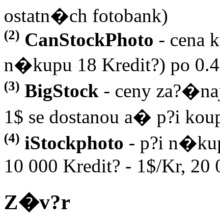
ostatn�ch fotobank)
(2)
CanStockPhoto
- cena k
n�kupu 18 Kredit?) po 0.
(3)
BigStock
- ceny za?�naj
1$ se dostanou a� p?i koup
(4)
iStockphoto
- p?i n�kup
10 000 Kredit? - 1$/Kr, 20 
Z�v?r