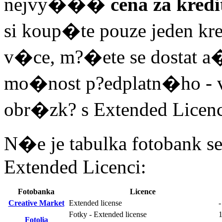
nejvy���
cena za kred
si koup�te pouze jeden kre
v�ce, m?�ete se dostat a� 
mo�nost p?edplatn�ho -
obr�zk? s Extended Lice
N�e je tabulka fotobank 
Extended Licenci:
Fotobanka
Licence
Creative Market
Extended license
-
Fotky - Extended license
1
Fotolia