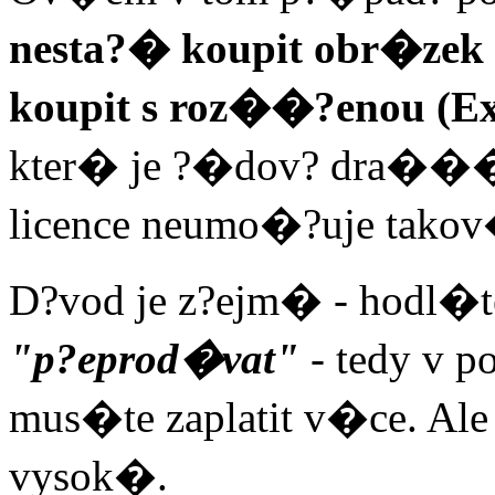
nesta?� koupit obr�zek z
koupit s roz��?enou (Ex
kter� je ?�dov? dra���
licence neumo�?uje tako
D?vod je z?ejm� - hodl�te
"p?eprod�vat"
- tedy v p
mus�te zaplatit v�ce. Ale 
vysok�.