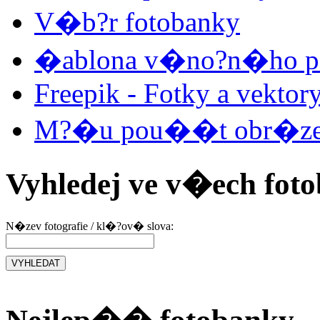
V�b?r fotobanky
�ablona v�no?n�ho 
Freepik - Fotky a vektor
M?�u pou��t obr�zek z
Vyhledej ve v�ech fo
N�zev fotografie / kl�?ov� slova: