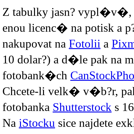
Z tabulky jasn? vypl�v�, 
enou licenc� na potisk a
nakupovat na
Fotolii
a
Pix
10 dolar?) a d�le pak n
fotobank�ch
CanStockPho
Chcete-li velk� v�b?r, p
fotobanka
Shutterstock
s 16
Na
iStocku
sice najdete exk