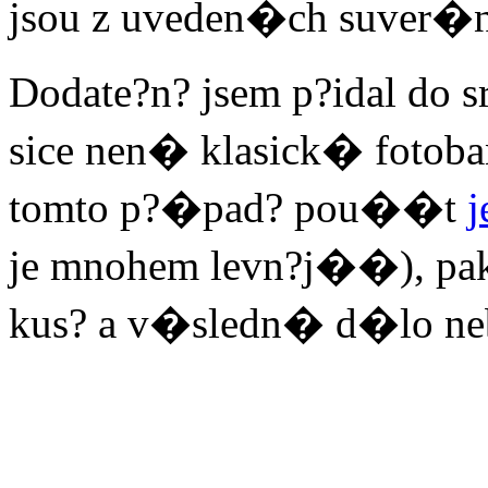
jsou z uveden�ch suver
Dodate?n? jsem p?idal d
sice nen� klasick� fotoba
tomto p?�pad? pou��t
j
je mnohem levn?j��), pak
kus? a v�sledn� d�lo neb