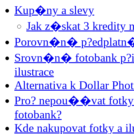
Kup�ny a slevy
Jak z�skat 3 kredity 
Porovn�n� p?edplatn�
Srovn�n� fotobank p?i
ilustrace
Alternativa k Dollar Pho
Pro? nepou��vat fotky a
fotobank?
Kde nakupovat fotky a il