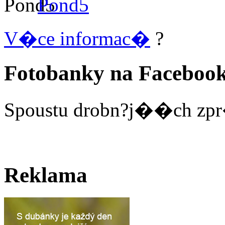
Pond5
V�ce informac�
?
Fotobanky na Faceboo
Spoustu drobn?j��ch zpr
Reklama