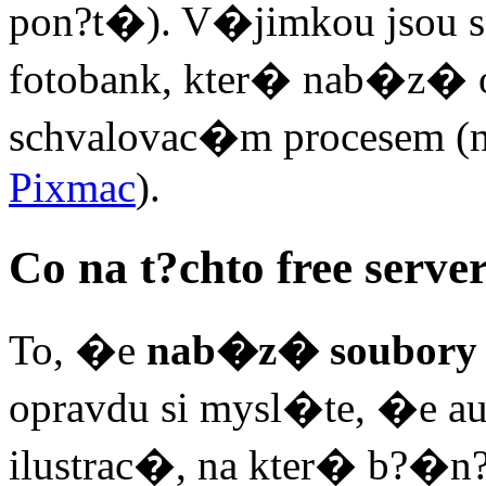
pon?t�). V�jimkou jsou 
fotobank, kter� nab�z� o
schvalovac�m procesem 
Pixmac
).
Co na t?chto free serv
To, �e
nab�z� soubory
opravdu si mysl�te, �e a
ilustrac�, na kter� b?�n