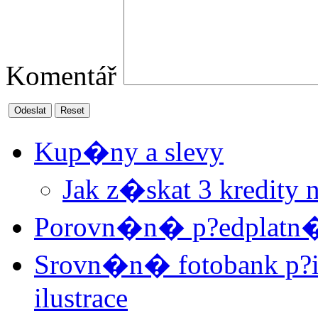
Komentář
Odeslat
Reset
Kup�ny a slevy
Jak z�skat 3 kredity 
Porovn�n� p?edplatn�
Srovn�n� fotobank p?i
ilustrace