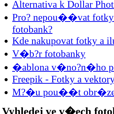
Alternativa k Dollar Pho
Pro? nepou��vat fotky a
fotobank?
Kde nakupovat fotky a il
V�b?r fotobanky
�ablona v�no?n�ho 
Freepik - Fotky a vektor
M?�u pou��t obr�zek z
Vyhledej ve v�ech fo