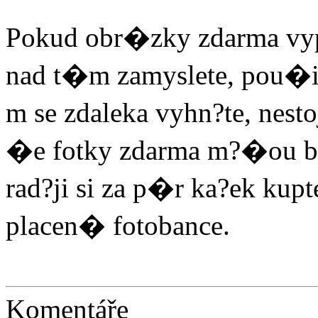
Pokud obr�zky zdarma vyp
nad t�m zamyslete, pou�i
m se zdaleka vyhn?te, nesto
�e fotky zdarma m?�ou b
rad?ji si za p�r ka?ek kup
placen� fotobance.
Komentáře