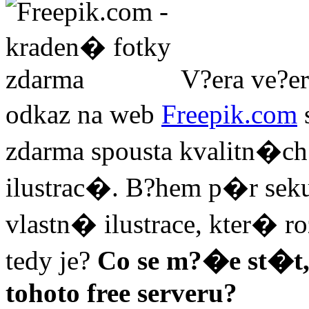
V?era ve?er
odkaz na web
Freepik.com
zdarma spousta kvalitn�ch
ilustrac�. B?hem p�r sek
vlastn� ilustrace, kter� r
tedy je?
Co se m?�e st�t
tohoto free serveru?