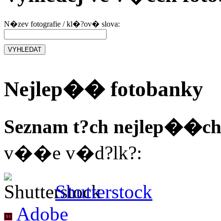
N�zev fotografie / kl�?ov� slova:
Nejlep�� fotobanky
Seznam t?ch nejlep��ch
v��e v�d?lk?:
Shutterstock
Adobe