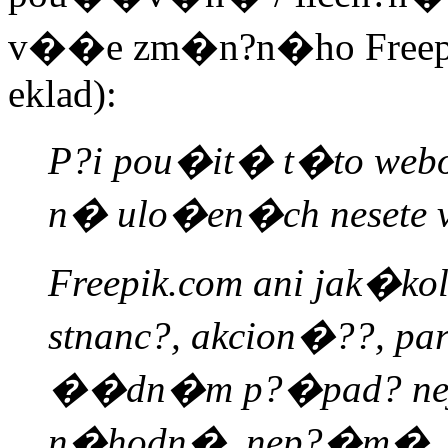
v��e zm�n?n�ho Freepik
eklad):
P?i pou�it� t�to webo
n� ulo�en�ch nesete ve
Freepik.com ani jak�kol
stnanc?, akcion�??, par
��dn�m p?�pad? nejs
n�hodn�, nep?�m�, t