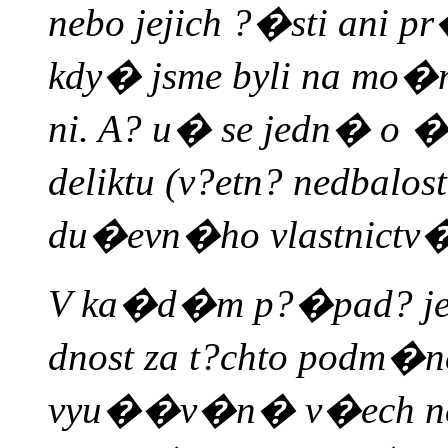
nebo jejich ?�sti ani 
kdy� jsme byli na mo�
ni. A? u� se jedn� o �
deliktu (v?etn? nedbal
du�evn�ho vlastnictv�
V ka�d�m p?�pad? je
dnost za t?chto podm�
vyu��v�n� v�ech nebo