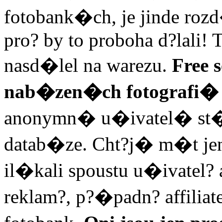
fotobank�ch, je jinde ro
pro? by to proboha d?lali! T
nasd�lel na warezu.
Free 
nab�zen�ch fotografi�
anonymn� u�ivatel� st�hl
datab�ze. Cht?j� m�t jen
il�kali spoustu u�ivatel?
reklam?, p?�padn? affilia