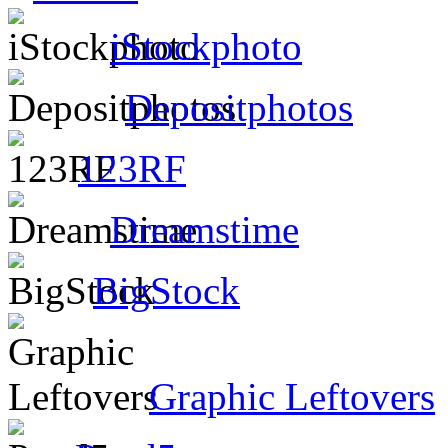
iStockphoto
Depositphotos
123RF
Dreamstime
BigStock
Graphic Leftovers