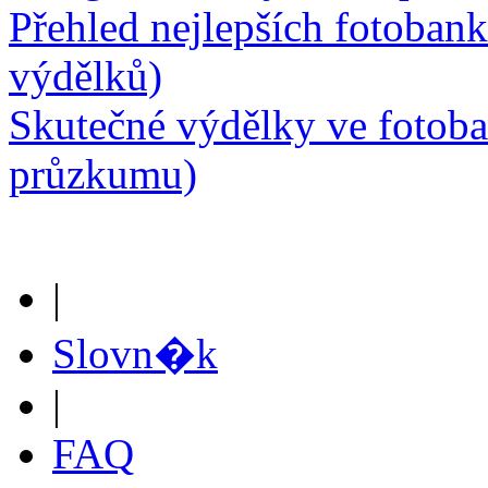
Přehled nejlepších fotobank
výdělků)
Skutečné výdělky ve fotob
průzkumu)
|
Slovn�k
|
FAQ