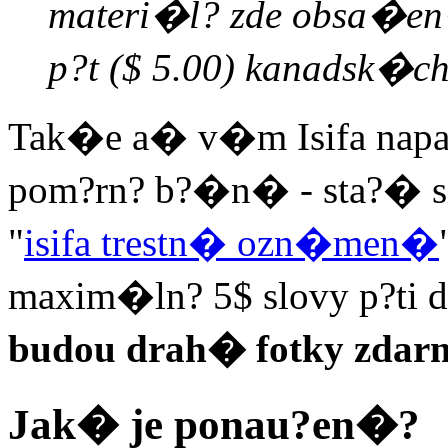
materi�l? zde obsa�e
p?t ($ 5.00) kanadsk�ch
Tak�e a� v�m Isifa napa
pom?rn? b?�n� - sta?� si
"
isifa trestn� ozn�men�
maxim�ln? 5$ slovy p?ti d
budou drah� fotky zdar
Jak� je ponau?en�?