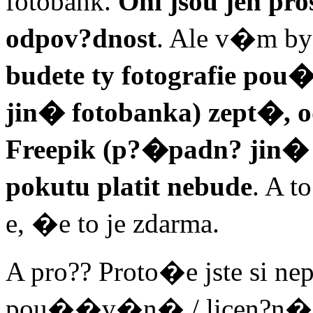
fotobank.
Oni jsou jen pr
odpov?dnost
. Ale v�m by
budete ty fotografie pou�
jin� fotobanka) zept�, o
Freepik (p?�padn? jin� f
pokutu platit nebude
. A t
e, �e to je zdarma.
A pro?? Proto�e jste si ne
pou��v�n� / licen?n� u