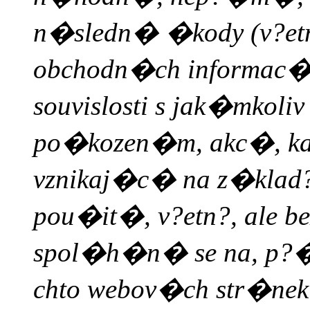
n�sledn� �kody (v?etn?
obchodn�ch informac�,
souvislosti s jak�mkoli
po�kozen�m, akc�, k
vznikaj�c� na z�klad?
pou�it�, v?etn?, ale
spol�h�n� se na, p?�s
chto webov�ch str�ne