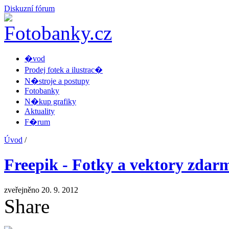
Diskuzní fórum
�vod
Prodej fotek a ilustrac�
N�stroje a postupy
Fotobanky
N�kup grafiky
Aktuality
F�rum
Úvod
/
Freepik - Fotky a vektory zdar
zveřejněno 20. 9. 2012
Share