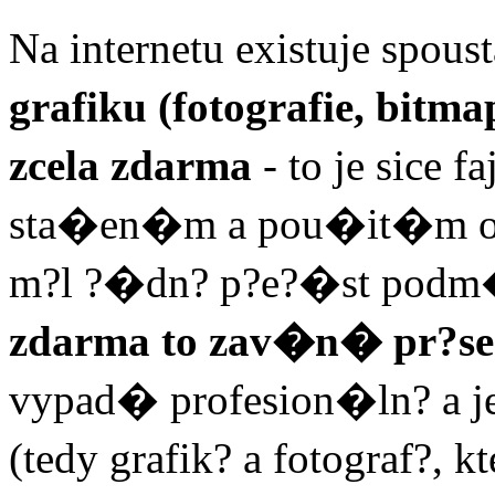
Na internetu existuje sp
grafiku (fotografie, bitm
zcela zdarma
- to je sice f
sta�en�m a pou�it�m ob
m?l ?�dn? p?e?�st podm�
zdarma to zav�n� pr?s
vypad� profesion�ln? a j
(tedy grafik? a fotograf?,